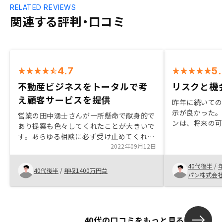
RELATED REVIEWS
関連する評判・口コミ
4.7
5
不動産ビジネスをトータルで考
リスクと機
え顧客サービスを提供
昨年に続いて
示が良かった。
営業の田中湧士さんが一所懸命で献身的で
ンは、将来の
あり提案も色々してくれたことが大きいで
たし、丁寧に
す。あらゆる相談に必ず受け止めてくれる
が持てた。こ
のがすごいと感じました。また、素人には
2022年09月12日
いうこともあ
難しいデジタルを活用して科学的に不動産
るのは難しい
40代後半
/
ビジネスにアプローチされており、わかり
40代後半
/
年収1400万円台
の一つとして
パン株式会
やすさを一つの売りとされているのは新鮮
検討可能に思
でした。アフターメンテナンスもしっかり
考えておられ、総合的にこのビジネスをサ
スティナブルにマネージする姿勢に感銘を
40代の口コミをもっと見る
受けました。引き続きお世話になります。