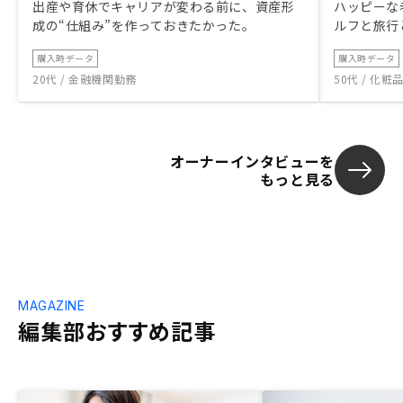
出産や育休でキャリアが変わる前に、資産形
ハッピーな
成の“仕組み”を作っておきたかった。
ルフと旅行
購入時データ
購入時データ
20代 / 金融機関勤務
50代 / 化
オーナーインタビューを
もっと見る
MAGAZINE
編集部おすすめ記事