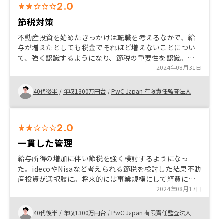
2.0
節税対策
不動産投資を始めたきっかけは転職を考えるなかで、給
与が増えたとしても税金でそれほど増えないことについ
て、強く認識するようになり、節税の重要性を認識。節
税対策の一つとして不動産投資を検討。長期的な付き合
2024年08月31日
いが必要となるため、信頼できる会社との取引が必要と
考え、よく宣伝をしているRenosyでの取引を決めた。
40代後半
/
年収1300万円台
/
PwC Japan 有限責任監査法人
セールス担当者と契約担当者が分かれており、セールス
担当者の知識不足が甚だしいのと、対応が遅く、適切な
対応をしていただけないことが散見される。忙しいのか
2.0
もしれないが、売りっぱなしではなく、ちゃんと対応を
していただきたい。
一貫した管理
給与所得の増加に伴い節税を強く検討するようになっ
た。idecoやNisaなど考えられる節税を検討した結果不動
産投資が選択肢に。将来的には事業規模にして経費によ
る節税も検討。リノシーはアプリでの管理や売却まで一
2024年08月17日
貫して対応してもらえること、毎月のキャッシュフロー
がプラスの案件もあり最初の投資として適切と判断。 税
40代後半
/
年収1300万円台
/
PwC Japan 有限責任監査法人