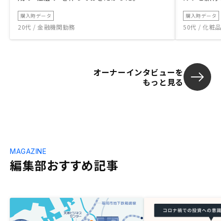
購入時データ
購入時データ
20代 / 金融機関勤務
50代 / 化
オーナーインタビューを
もっと見る
MAGAZINE
編集部おすすめ記事