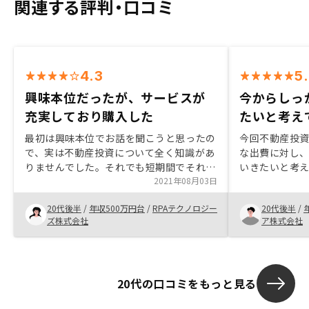
関連する評判・口コミ
4.3
5
興味本位だったが、サービスが
今からしっ
充実しており購入した
たいと考え
最初は興味本位でお話を聞こうと思ったの
今回不動産投
で、実は不動産投資について全く知識があ
な出費に対し
りませんでした。それでも短期間でそれな
いきたいと考
りにメリットやリスクについて理解できる
2021年08月03日
は、購入後の
程、担当営業さんがひとつひとつ丁寧に教
不安で決め手
20代後半
/
年収500万円台
/
RPAテクノロジー
20代後半
/
えてくださったので、始めようと決心がで
RENOSYさ
ズ株式会社
ア株式会社
きました。最初は手続きが複雑そうとか、
に説明をして
管理が大変そうとか、不安なことだらけで
だいたので助
やろうとは思っていなかったのですが、初
動産経営も複
心者でも始めようと思えるほど、サービス
と将来につい
20代の口コミをもっと見る
が手厚く、充実しているので、おすすめで
いただいたの
す。
させていただ