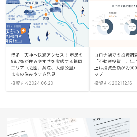
博多・天神へ快適アクセス！ 市民の
コロナ禍での投資調査
98.2％が住みやすさを実感する福岡
「不動産投資」、年収1
エリア（祇園、薬院、大濠公園）｜
上は投資金額が2,00
まちの住みやすさ発見
ップ
投資する
投資する
2024.06.20
2021.12.16