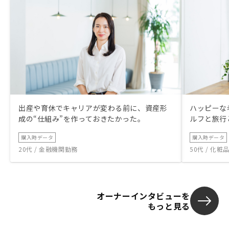
出産や育休でキャリアが変わる前に、資産形
ハッピーな
成の“仕組み”を作っておきたかった。
ルフと旅行
購入時データ
購入時データ
20代 / 金融機関勤務
50代 / 化
オーナーインタビューを
もっと見る