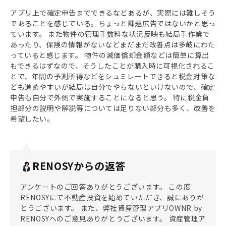
アプリ上で確定申告までできるなどあるが、実際には難しそう
であることを感じている。ちょっと課題広告ではないかと思っ
ています。 また物件の管理手数料な状況反映も結局手作業で
あったり、保険の情報がないなどまだまだ改善点は多岐にわた
っていると感じます。 物件の減価償却金額などは簡単に算出
もできるはずなので、そうしたことが購入時に可視化されるこ
とで、年間の予測所得などをシュミレートできると税金対策な
ども進めやすいが結局は自分でやらないといけないので、確定
申告も自分で外側で実施することになると思う。 特に税金負
担部分の説明や解説等については足りない部分も多く、改善を
希望したい。
RENOSYからの返答
アンケートのご回答ありがとうございます。 この度
RENOSYにて不動産投資を始めていただき、誠にありが
とうございます。 また、弊社資産管理アプリOWNR by
RENOSYへのご意見ありがとうございます。 資産管理ア