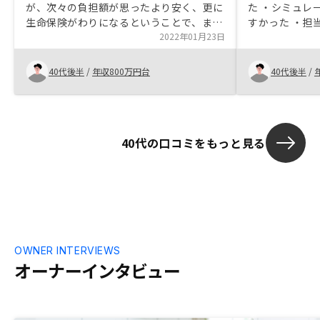
が、次々の負担額が思ったより安く、更に
た ・シミュレ
生命保険がわりになるということで、まず
すかった ・担
は話だけでも聞いてみようとと思いまし
2022年01月23日
てくれ、真剣
た。面談できちんとリスクのことを営業の
る熱意が伝わっ
方が丁寧に説明してくれたこと、物件を買
生命保険の代わ
40代後半
/
年収800万円台
40代後半
/
った後のアフターフォローを最重視してい
て購入検討し
ることが購入の決定打でした。あとは御社
の成長力への期待度ですかね。 不動産投
資は他の投資に比べると、リスクが低い割
40代の口コミをもっと見る
には安定したリターンが見込めます。空室
リスクだけは少し心配ですが。あと、ロー
ン完済後の家賃収入と物件そのものの資産
は魅力です。投資の中身的には色々なもの
が詰まっていてお得感があります。
OWNER INTERVIEWS
オーナーインタビュー