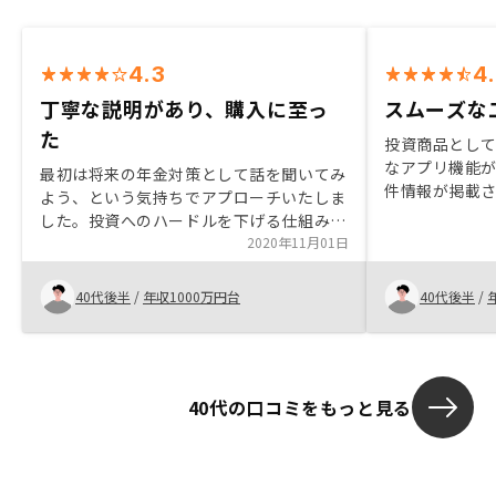
4.3
4
丁寧な説明があり、購入に至っ
スムーズな
た
投資商品とし
なアプリ機能が
最初は将来の年金対策として話を聞いてみ
件情報が掲載
よう、という気持ちでアプローチいたしま
定から購入手
した。投資へのハードルを下げる仕組みづ
良かったです。
くりを徹底的におこなっていただいてお
2020年11月01日
で購入せず、
り、それをわかりやすく説明いただきまし
して順次購入
た。契約後も気になることはなんでも気軽
40代後半
/
年収1000万円台
40代後半
/
ースで買い増
に質問させていただいています。
信力の残額が
りやすい。 あ
算があると良
40代の口コミをもっと見る