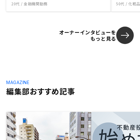
20代 / 金融機関勤務
50代 / 化
オーナーインタビューを
もっと見る
MAGAZINE
編集部おすすめ記事