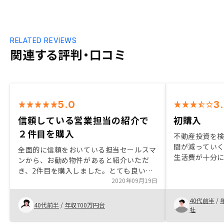
RELATED REVIEWS
関連する評判・口コミ
5.0
3
信頼している営業担当の紹介で
初購入
２件目を購入
不動産投資を
間が減ってい
全面的に信頼をおいている担当セールスマ
生活費が十分
ンから、お勧め物件があると紹介いただ
ネットで検索
き、2件目を購入しました。とても良い物
まだ購入して
件で満足しています。アプリで一括管理で
2020年09月19日
のため何とも
きるのが素晴らしいと思います。もう少し
も大事だと思
40代前半
/
物件価格を抑えていただけると嬉しいで
40代前半
/
年収700万円台
ても良いので
社
す。アプリ開発費等ITに力を入れておられ
るためそちらに費用がかかるのは理解して