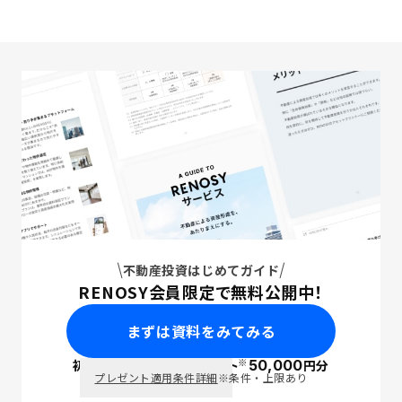
不動産投資はじめてガイド
RENOSY会員限定で無料公開中！
まずは資料をみてみる
※
初回面談で
ポイント
50,000
円分
PayPay
プレゼント適用条件詳細
※条件・上限あり