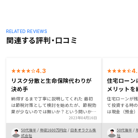
RELATED REVIEWS
関連する評判・口コミ
4.3
4
リスク分散と生命保険代わりが
住宅ローン
決め手
メリットを
納得するまで丁寧に説明してくれた 最初
住宅ローンが
は節税対策として検討を始めたが、節税効
て投資する時
果が少ないのでは無いか？という問いかけ
は現金（預金
に対して、既存の投資が偏っているので、
2023年04月16日
クでの資産形
分散投資の意味があるとか、生命保険とし
管理してもら
50代後半
/
年収1600万円台
/
日本オラクル株
50代後半
/
ての価値もあるとか色々とアドバイスをも
ばもう10年早
式会社
社
らい、最終的には営業の人柄が後押しにな
もあります。