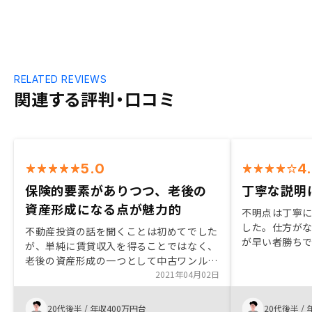
RELATED REVIEWS
関連する評判・口コミ
5.0
4
保険的要素がありつつ、老後の
丁寧な説明
資産形成になる点が魅力的
不明点は丁寧
した。仕方が
不動産投資の話を聞くことは初めてでした
が早い者勝ち
が、単純に賃貸収入を得ることではなく、
残念です。
老後の資産形成の一つとして中古ワンルー
ム投資という考え方があることを知り、そ
2021年04月02日
の中で保険的要素等も組み込めるというの
は単純な金融商品との差別化ができ、資産
20代後半
/
年収400万円台
20代後半
/