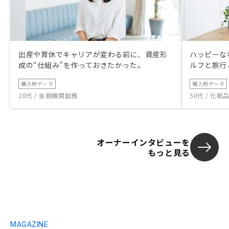
出産や育休でキャリアが変わる前に、資産形
ハッピーな
成の“仕組み”を作っておきたかった。
ルフと旅行
購入時データ
購入時データ
20代 / 金融機関勤務
50代 / 化
オーナーインタビューを
もっと見る
MAGAZINE