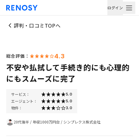
ログイン
評判・口コミTOPへ
4.3
総合評価：
不安や払拭して手続き的にも心理的
にもスムーズに完了
サービス：
5.0
エージェント：
5.0
物件：
3.0
20代後半
/
年収1000万円台
/
シンプレクス株式会社