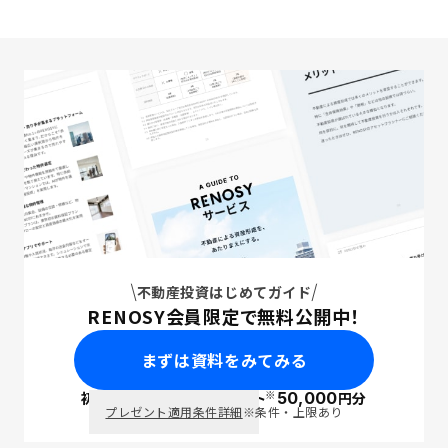
不動産投資はじめてガイド
RENOSY会員限定で無料公開中！
まずは資料をみてみる
※
初回面談で
ポイント
50,000
円分
PayPay
プレゼント適用条件詳細
※条件・上限あり