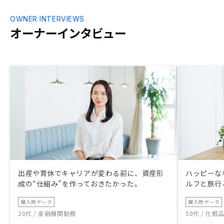
OWNER INTERVIEWS
オーナーインタビュー
出産や育休でキャリアが変わる前に、資産形
ハッピーな
成の“仕組み”を作っておきたかった。
ルフと旅行
購入時データ
購入時データ
20代 / 金融機関勤務
50代 / 化