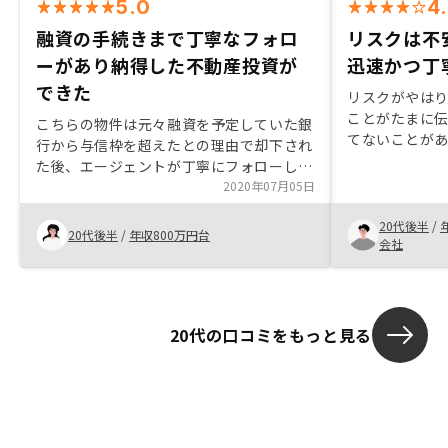
5.0
4
融資の手続きまで丁寧なフォロ
リスクは不
ーがあり納得した不動産投資が
迅速かつ丁
できた
リスクがやはり不安
ことがたまに
こちらの物件は元々融資を予定していた銀
てないことが
行から与信枠を超えたとの理由で却下され
寧最初は金利
た後、エージェントが丁寧にフォローして
結局低い銀行で
もらい、他の銀行を提案し、予定より1ヶ
2020年07月05日
少しバックグ
月遅れて契約したものです。契約まで書類
たほうが良い
20代後半
/
の不備など迅速にフォローしていたおかげ
20代後半
/
年収800万円台
会社
でスムーズに手続きを終え、すごくサポー
トが厚い会社と言えます。今回は銀行の融
資スタンスと事務手続きのところでそれぞ
れ非効率的な時間があったのですが、今後
20代の口コミをもっと見る
銀行の融資金額や、ローン申請の書類のと
ころよりあらかじめ御社で正確な情報を入
手してもらえると嬉しいです。