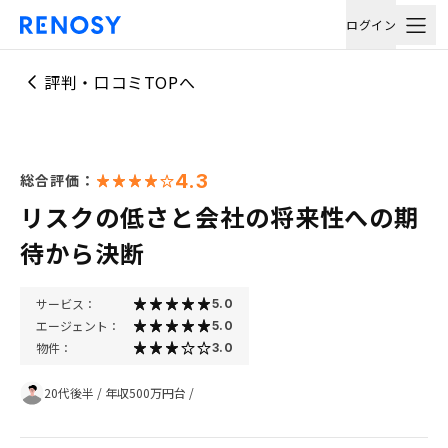
ログイン
評判・口コミTOPへ
4.3
総合評価：
リスクの低さと会社の将来性への期
待から決断
サービス：
5.0
エージェント：
5.0
物件：
3.0
20代後半
/
年収500万円台
/