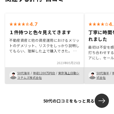
4.7
4
１件持つと色々見えてきます
丁寧に時間
れました
不動産資産と他の資産運用におけるメリッ
トのデメリット、リスクをしっかり説明し
最初は不安を
てもらい、理解した上で購入できた。 １
打ち合わせす
件持つことで、次の選択肢での優先順位が
アにし、セー
明確になり、どのような物件を持つべきか
2023年05月25日
に至りました
が見えてくるので、決断しやすくなりまし
得するまで説
た。 良い物件は決断を早くしないと手遅
50代後半
/
年収1200万円台
/
東京海上日動シ
50代後半
/
も急がされる
れになります。
ステムズ株式会社
式会社
っかり悩んで
います。
50代の口コミをもっと見る