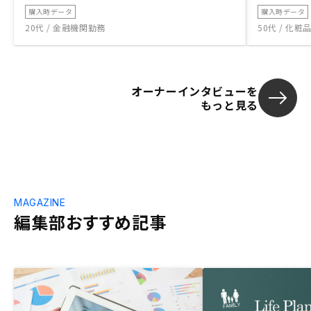
購入時データ
購入時データ
20代 / 金融機関勤務
50代 / 化
オーナーインタビューを
もっと見る
MAGAZINE
編集部おすすめ記事