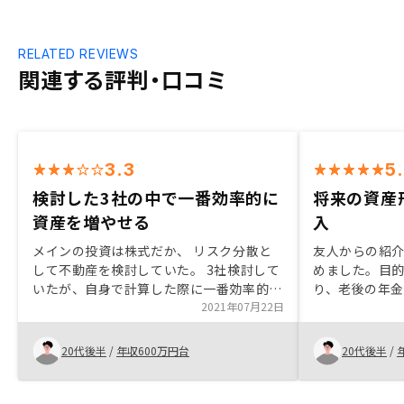
RELATED REVIEWS
関連する評判・口コミ
3.3
5
検討した3社の中で一番効率的に
将来の資産
資産を増やせる
入
メインの投資は株式だか、 リスク分散と
友人からの紹
して不動産を検討していた。 3社検討して
めました。目
いたが、自身で計算した際に一番効率的に
り、老後の年
資産を増やせるものだったから。
2021年07月22日
ローンについ
の空室リスク
ました。また
20代後半
/
年収600万円台
20代後半
/
ファラル採用
て商品性を理