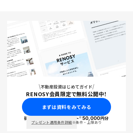
不動産投資はじめてガイド
RENOSY会員限定で無料公開中！
まずは資料をみてみる
※
初回面談で
ポイント
50,000
円分
PayPay
プレゼント適用条件詳細
※条件・上限あり