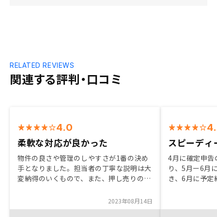
RELATED REVIEWS
関連する評判・口コミ
4.0
4
柔軟な対応が良かった
スピーディ
物件の良さや管理のしやすさが1番の決め
4月に確定申告
手となりました。担当者の丁寧な説明は大
り、5月ー6月
変納得のいくもので、また、押し売りの要
き、6月に予定
素がなかったため、比較的簡単に希望エリ
き、、、、と
アの変更や物件の種類の変更等に対応して
ることに嫌な気
2023年08月14日
頂きました。加えて、不動産投資だけでな
Web広告から