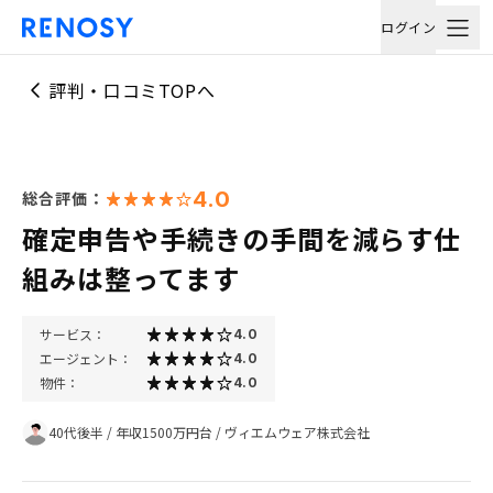
ログイン
評判・口コミTOPへ
4.0
総合評価：
確定申告や手続きの手間を減らす仕
組みは整ってます
サービス：
4.0
エージェント：
4.0
物件：
4.0
40代後半
/
年収1500万円台
/
ヴィエムウェア株式会社