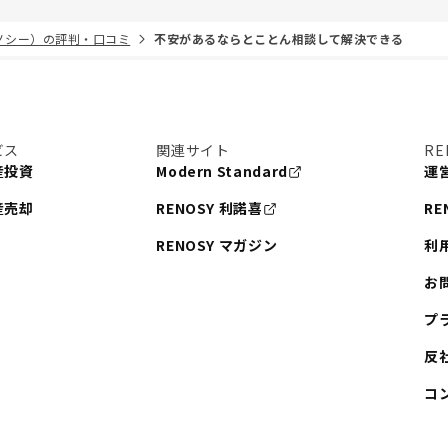
リノシー）の評判・口コミ
不安があるならとことん相談して解決できる
ビス
関連サイト
RE
産投資
Modern Standard
運
産売却
RENOSY 利諾喜
RE
RENOSY マガジン
利
お
プ
反
コ