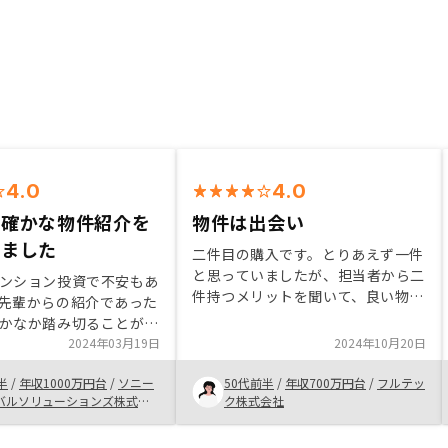
4.0
4.0
る確かな物件紹介を
物件は出会い
けました
二件目の購入です。とりあえず一件
と思っていましたが、担当者から二
ンション投資で不安もあ
件持つメリットを聞いて、良い物件
先輩からの紹介であった
が出てきたら考えようと思っていま
かなか踏み切ることがで
した。が、すぐ良い物件が出てきた
した。ところが、担当営
2024年03月19日
2024年10月20日
ので購入しました。 リノシーの資
意ある丁寧な説明と確か
料は他社よりもとても見やすく解り
半
/
年収1000万円台
/
ソニー
50代前半
/
年収700万円台
/
フルテッ
のおかげで、不安なく購
やすかったです。1️⃣購入後の招待
バルソリューションズ株式会
ク株式会社
ができました。購入後の
食事会が東京だけ。地方でも行って
ける書類記載について、
欲しい。東京開催も行ってみたいと