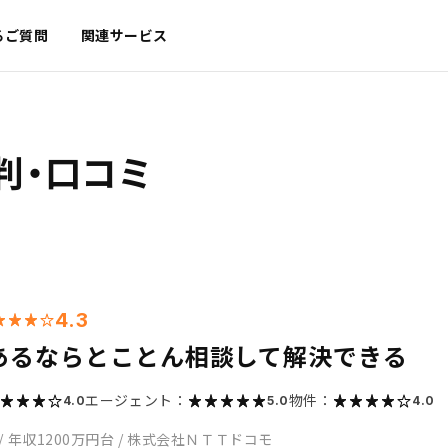
るご質問
関連サービス
判・口コミ
4.3
あるならとことん相談して解決できる
エージェント：
物件：
4.0
5.0
4.0
/
年収1200万円台
/
株式会社ＮＴＴドコモ