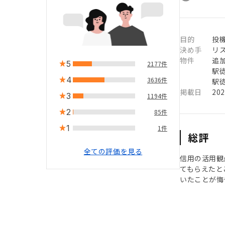
目的
投機
決め手
リ
物件
追
5
2177件
駅徒
4
3636件
駅徒
掲載日
20
3
1194件
2
85件
1
1件
総評
全ての評価を見る
信用の活用観
てもらえたと
いたことが悔