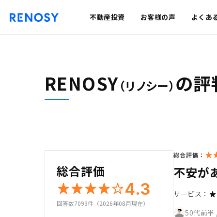
不動産投資
お客様の声
よくあ
RENOSY
の評
（リノシー）
総合評価：
総合評価
不安が
4.3
サービス：
回答数7093件（2026年08月現在）
50代前半