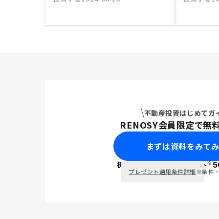
不動産投資はじめてガ
RENOSY会員限定で無
まずは資料をみて
※
初回面談で
ポイント
5
PayPay
プレゼント適用条件詳細
※条件