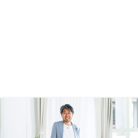
付(記入日/締結日)と住
思ったが（他のオーナーの話を聞い
類と同じ/省略版)は、ど
てみたくて）当選が一週間前なの
すべきか、説明を添えて
で、ホテルや飛行機が取りづらい。
い。記載書類だけ送られ
2️⃣オーナーの交流掲示板が欲し
判断ができないため、考
い。周りに不動産投資をしている人
ると幸いです
がいないので、みなさんどんな感じ
かなど、お話を聞いてみたい 3️⃣オ
ーナーの交流会を地方でも開催して
欲しい