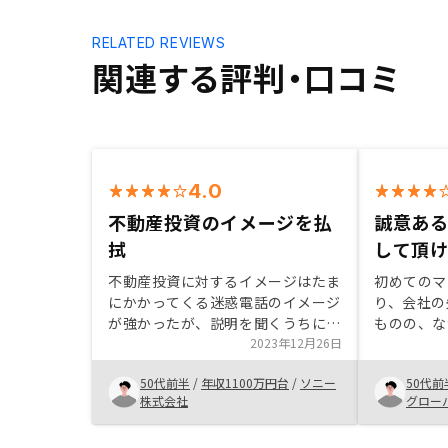
RELATED REVIEWS
関連する評判・口コミ
4.0
不動産投資のイメージを払
誠意あ
拭
して頂
不動産投資に対するイメージはたま
初めてのマ
にかかってくる迷惑電話のイメージ
り、会社の
が強かったが、説明を聞くうちに不
ものの、な
動産投資のリスクとメリットを理解
2023年12月26日
きませんで
すれば問題ないと感じることが出来
業さんの熱
50代前半
/
年収1100万円台
/
ソニー
50代前
た。また、RENOSYで紹介される物
な物件紹介
株式会社
グロー
件も非常に魅力的であった。
入すること
社
手続きにお