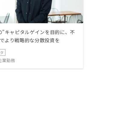
の”キャピタルゲインを目的に、不
でより戦略的な分散投資を
ータ
IT企業勤務