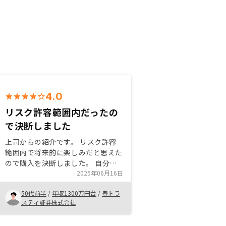
4.0
リスク許容範囲内だったの
で決断しました
上司からの紹介です。 リスク許容
範囲内で将来的に楽しみだと思えた
ので購入を決断しました。 自分の
知らないエリアを丁寧に紹介してい
2025年06月16日
ただき、助かりました。 回りにも
50代前半
/
年収1300万円台
/
豊トラ
興味を持ってる同僚がいるので、ど
スティ証券株式会社
んどんと紹介したいと思います。