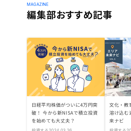
MAGAZINE
編集部おすすめ記事
日経平均株価がついに4万円突
文化・教
破！ 今から新NISAで積立投資
溶け込む
を始めても大丈夫？
来ナビ
投資する
投資する
2024.03.26
20