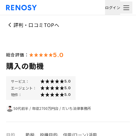
ログイン
評判・口コミTOPへ
5.0
総合評価：
購入の動機
サービス：
5.0
エージェント：
5.0
物件：
5.0
50代前半
/
年収2700万円台
/
だいち法律事務所
目的
節税、 投機目的、 信用(ローン)活用