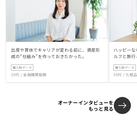
出産や育休でキャリアが変わる前に、資産形
ハッピーな
成の“仕組み”を作っておきたかった。
ルフと旅行
購入時データ
購入時データ
20代 / 金融機関勤務
50代 / 化
オーナーインタビューを
もっと見る