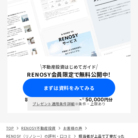
不動産投資はじめてガイド
RENOSY会員限定で無料公開中！
まずは資料をみてみる
※
初回面談で
ポイント
50,000
円分
PayPay
プレゼント適用条件詳細
※条件・上限あり
TOP
RENOSY不動産投資
お客様の声
RENOSY（リノシー）の評判・口コミ
担当者が上品で丁寧だった