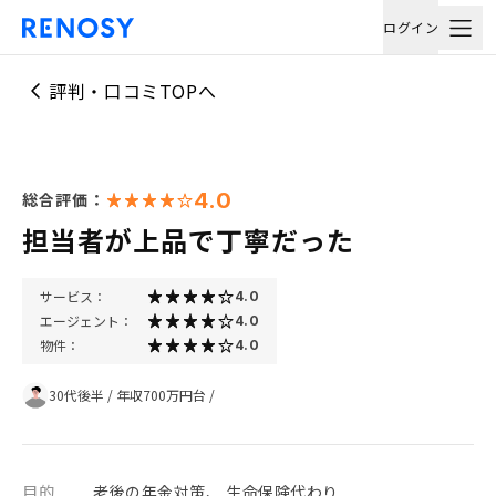
ログイン
評判・口コミTOPへ
4.0
総合評価：
担当者が上品で丁寧だった
サービス：
4.0
エージェント：
4.0
物件：
4.0
30代後半
/
年収700万円台
/
目的
老後の年金対策、 生命保険代わり