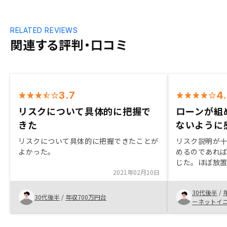
RELATED REVIEWS
関連する評判・口コミ
3.7
4
リスクについて具体的に把握で
ローンが組
きた
ないように
リスクについて具体的に把握できたことが
リスク説明が
よかった。
めるのであれ
じた。ほぼ放
2021年02月10日
た。
30代後半
/
30代後半
/
年収700万円台
ーネットイ