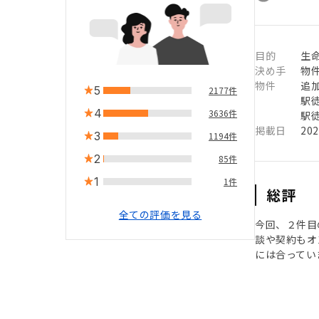
目的
生命
決め手
物
物件
追
5
2177件
駅徒
4
3636件
駅徒
掲載日
20
3
1194件
2
85件
1
1件
総評
全ての評価を見る
今回、２件目
談や契約もオ
には合ってい