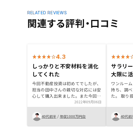
RELATED REVIEWS
関連する評判・口コミ
4.3
しっかりと不安材料を消化
サラリ
してくれた
大限に
今回不動産投資は初めてでしたが、
ワンルーム
担当の田中さんの親切な対応には安
持ち、調べ
心して購入出来ました。また今回は
た。 取り
既に長年不動産投資をされてきた方
2022年09月06日
良さや管理
からの紹介ではありましたが、一貫
Amazo
した管理体制は安心感に繋がり購入
魅力的に感
40代前半
/
年収1000万円台
40代前
の理由の一つになったと思います。
いる鈴木様
ーや情報提