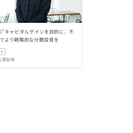
の”キャピタルゲインを目的に、不
でより戦略的な分散投資を
ータ
IT企業勤務