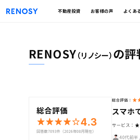
不動産投資
お客様の声
よくあ
RENOSY
の評
（リノシー）
総合評価：
総合評価
スマホ
4.3
サービス：
回答数7093件（2026年08月現在）
40代前半