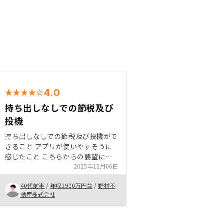
4.0
持ち出しなしでの節税及び
投機
持ち出しなしでの節税及び投機がで
きること アプリが使いやすそうに
感じたこと こちらからの要望に対
する対応が早かったこと マンショ
2025年12月06日
ン価格の高騰 おすすめはなるべく
40代前半
/
年収1900万円台
/
野村不
自己資金を使わずにキャッシュフロ
動産株式会社
ーを設定すること購入後の詳細な想
定キャッシュフローを知りたい