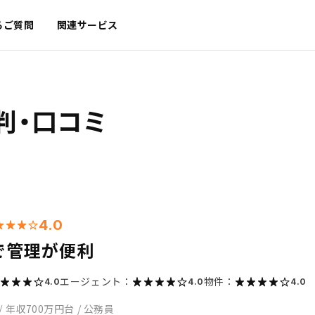
るご質問
関連サービス
判・口コミ
4.0
で管理が便利
エージェント：
物件：
4.0
4.0
4.0
/
年収700万円台
/
公務員