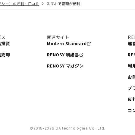
リノシー）の評判・口コミ
スマホで管理が便利
ビス
関連サイト
RE
産投資
Modern Standard
運
産売却
RENOSY 利諾喜
RE
RENOSY マガジン
利
お
プ
反
コ
©︎2018-2026 GA technologies Co., Ltd.