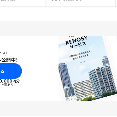
イド
料公開中！
みる
0,000
円分
・上限あり