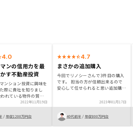
4.0
4.7
ーマンの信用力を最
まさかの追加購入
活かす不動産投資
今回でリノシーさんで3件目の購入
です。 担当の方が信頼出来るので
マンション投資に興味を
安心して任せられると思い追加購入
た際に貴社を知りまし
に至ります。今回はリスク分散も兼
扱われている物件の質の
ねて地方の物件を購入しました。
体制の先進性や
2022年11月19日
2023年01月17日
神戸には特に興味はありませんでし
nギフト券のプレゼントも
たし、過去の震災のことも考えると
じました。 担当頂いて
半
/
年収1200万円台
40代前半
/
年収800万円台
避けたい場所と思っていましたが
、坂本様の迅速なフォロ
色々とサポートされ問題がない土地
供も信頼しています。定
だと理解することが出来ました。こ