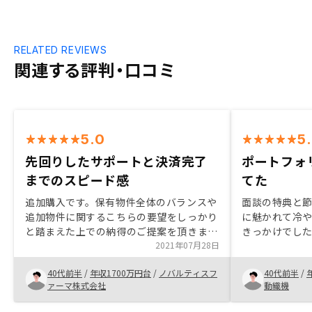
RELATED REVIEWS
関連する評判・口コミ
5.0
5
先回りしたサポートと決済完了
ポートフォ
までのスピード感
てた
追加購入です。保有物件全体のバランスや
面談の特典と節
追加物件に関するこちらの要望をしっかり
に魅かれて冷
と踏まえた上での納得のご提案を頂きまし
きっかけでした
た。 こちらの疑問を先回りしたサポート
2021年07月28日
と話をする中
と決済完了までのスピード感も素晴らしい
化できる確信を
40代前半
/
年収1700万円台
/
ノバルティスフ
40代前半
/
と思いました。契約時の書類は手記入の部
ンカムゲイン
ァーマ株式会社
動織機
分が無くなっていくとより効率的かと思い
しました。面
ました。
を駆使してス