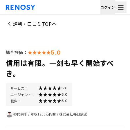
ログイン
評判・口コミTOPへ
5.0
総合評価：
信用は有限。一刻も早く開始すべ
き。
サービス：
5.0
エージェント：
5.0
物件：
5.0
40代前半
/
年収1200万円台
/
株式会社毎日放送