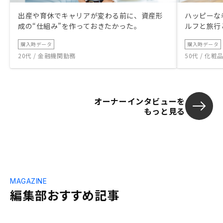
出産や育休でキャリアが変わる前に、資産形
ハッピーな
成の“仕組み”を作っておきたかった。
ルフと旅行
購入時データ
購入時データ
20代 / 金融機関勤務
50代 / 化
オーナーインタビューを
もっと見る
MAGAZINE
編集部おすすめ記事