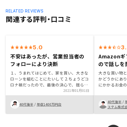
RELATED REVIEWS
関連する評判・口コミ
5.0
3
不安はあったが、営業担当者の
Amazon
フォローにより決断
ので話しを
１、うまれてはじめて、家を買い、大きな
大きな買い物
ローンを組むことにたいして 2.ちょうどコ
かどうかにあ
ロナ禍だったので、最後の決心で、揺らぐ
にかかるお金
こともありましたが、背中をおす、営業の
2021年01月01日
た。 契約まで
方のフォローで、購入に至りました。 3、
初から最後ま
40代後半
/
割引と、三件目の物件としての魅力。とく
た事が良かっ
40代後半
/
年収1400万円台
ステム株式
に三件目は、社長自らのプレゼンだったこ
類関係や初期
ともあり。営業担当の田邉さんと、荒畑さ
んの対応の早さにもまんぞくしてます
４、他社比較してません 5、不動産契約の