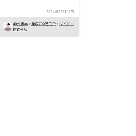
ですが 自分が購入した事でもっと
勉強したいと 思います。 リノシー
2024年03月10日
さんの 担当セールスマンが良い人
達なので 今度とも宜しくお願いし
40代後半
/
年収700万円台
/
ダイドー
ます
株式会社