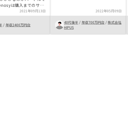
た。そこでいろいろと比較した結果
enosyは購入までのサポ
今回の物件と御社のことが一番信頼
しており管理もお任せで
2021年09月13日
2022年05月09日
できるため、購入を決意した。ご担
い
当者はとても親切でご丁寧にご説明
40代後半
/
年収700万円台
/
株式会社
半
/
年収2400万円台
頂き、とても納得ができる内容でし
HIPUS
た。