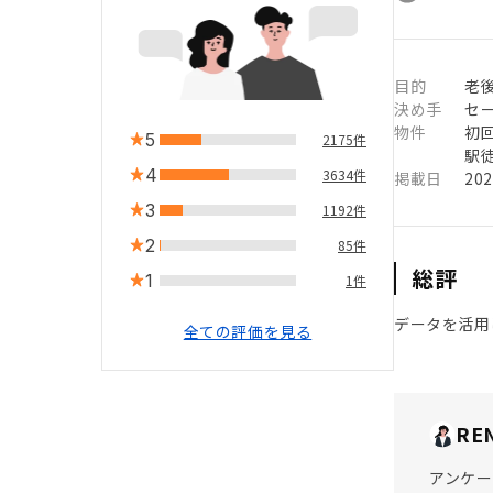
目的
老
決め手
セ
物件
初
5
2175件
駅徒
4
3634件
掲載日
20
3
1192件
2
85件
総評
1
1件
データを活用
全ての評価を見る
RE
アンケー