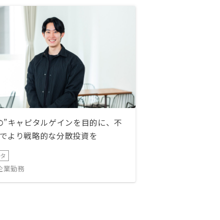
の”キャピタルゲインを目的に、不
でより戦略的な分散投資を
ータ
IT企業勤務