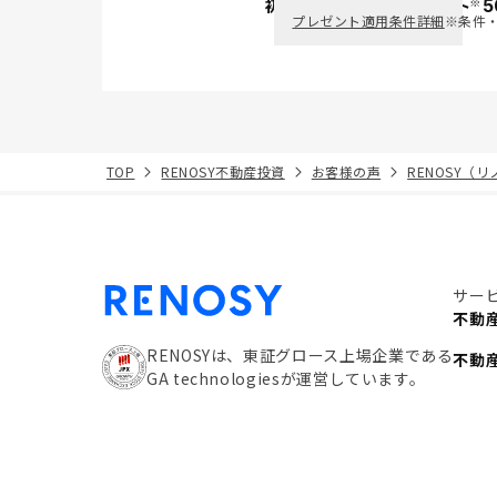
※
初回面談で
ポイント
5
PayPay
プレゼント適用条件詳細
※条件
TOP
RENOSY不動産投資
お客様の声
RENOSY（
サー
不動
RENOSYは、東証グロース上場企業である
不動
GA technologiesが運営しています。