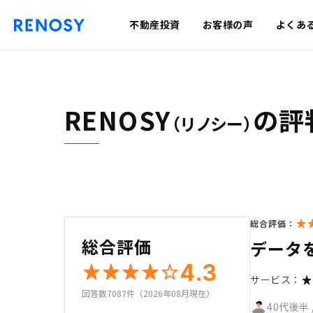
不動産投資
お客様の声
よくあ
RENOSY
の評
（リノシー）
総合評価：
総合評価
データ
4.3
サービス：
回答数7087件（2026年08月現在）
40代後半