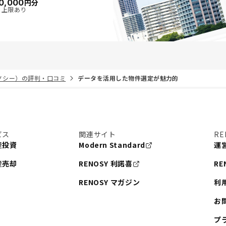
0,000
円分
・上限あり
リノシー）の評判・口コミ
データを活用した物件選定が魅力的
ビス
関連サイト
RE
産投資
Modern Standard
運
産売却
RENOSY 利諾喜
RE
RENOSY マガジン
利
お
プ