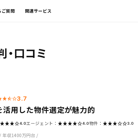
るご質問
関連サービス
判・口コミ
3.7
を活用した物件選定が魅力的
エージェント：
物件：
4.0
4.0
3.0
/
年収1400万円台
/