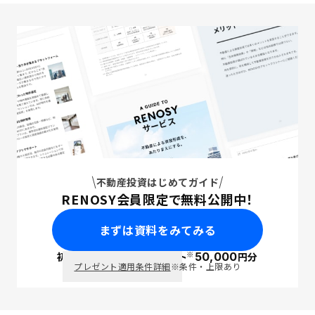
不動産投資はじめてガイド
RENOSY会員限定で無料公開中！
まずは資料をみてみる
※
初回面談で
ポイント
50,000
円分
PayPay
プレゼント適用条件詳細
※条件・上限あり