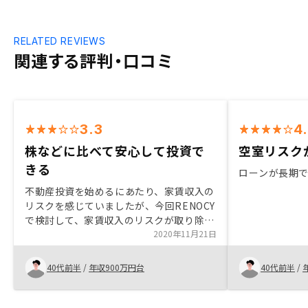
RELATED REVIEWS
関連する評判・口コミ
3.3
4
株などに比べて安心して投資で
空室リスク
きる
ローンが長期
不動産投資を始めるにあたり、家賃収入の
リスクを感じていましたが、今回RENOCY
で検討して、家賃収入のリスクが取り除か
れたため、株式などの投資商品と比較し
2020年11月21日
て、安心して投資できると考えました。決
算もあり、取引が矢継ぎ早に進んだが、当
40代前半
/
年収900万円台
40代前半
/
初にいつの段階でどのような商談が必要な
のか？詳細を聞きたかった。