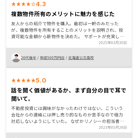
4.3
複数物件所有のメリットに魅力を感じた
友人からの紹介で物件を購入。最初は一軒のみだった
が、複数物件を所有することのメリットを説明され、投
資可能な金額から新物件を決めた。 サポートが充実して
おり、安心して物件の管理を委託することができてい
2025年03月30日
る。 書類手続きのフローの簡素化
20代後半
/
年収500万円台
/
北海道公立高校
5.0
話を聞く価値があるか、まず自分の目で耳で
聞いて。
不動産投資には興味がなかったわけではない、こういう
会社からの連絡には押し売り的なものか苦手なので極力
対応しないようにしていた。 なぜかリノシーの担当者か
らの連絡に関しては、聞くだけでもいいか、相談するだ
2023年05月26日
けでもいいか、と信用していくことが出来た。自分の将