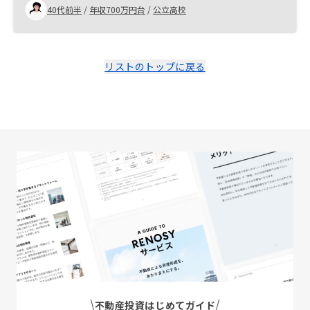
来設計においての安心を提供していただき、良い出会い
40代前半
/
年収700万円台
/
公立高校
になったと思っている。 若い方のセールスの電話対応。
リストのトップに戻る
不動産投資はじめてガイド