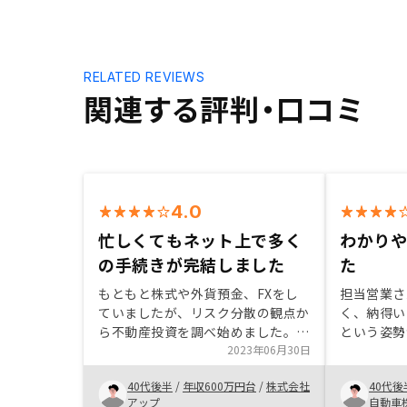
RELATED REVIEWS
関連する評判・口コミ
4.0
忙しくてもネット上で多く
わかり
の手続きが完結しました
た
もともと株式や外貨預金、FXをし
担当営業さ
ていましたが、リスク分散の観点か
く、納得い
ら不動産投資を調べ始めました。物
という姿勢
件次第ではあるものの、リスクを低
2023年06月30日
ミを見てい
く抑えながら資産形成できる点に魅
にもいろい
40代後半
/
年収600万円台
/
株式会社
40代後
力を感じました。RENOSYはネット
ので、良い
アップ
自動車