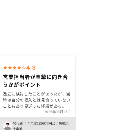
4.3
営業担当者が真摯に向き合
うかがポイント
過去に検討したことがあったが、当
時は自分の収入とは見合っていない
こともあり見送った経緯がある。今
回、改めて検討したときに営業担当
2025年08月17日
者の丁寧な説明と他社比較で購入を
40代後半
/
年収1800万円台
/
株式会
決めた。 検討している方に向けて
社電通