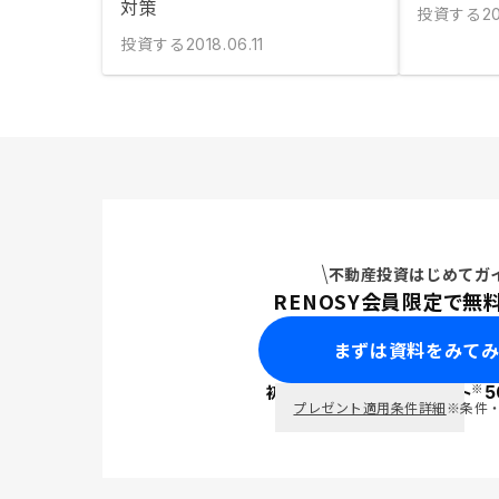
対策
投資する
20
投資する
2018.06.11
不動産投資はじめてガ
RENOSY会員限定で無
まずは資料をみて
※
初回面談で
ポイント
5
PayPay
プレゼント適用条件詳細
※条件