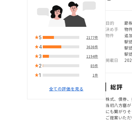
目的
節
決め手
物
物件
追
5
2177件
駅徒
4
3636件
駅徒
駅徒
3
1194件
掲載日
20
2
85件
1
1件
総評
全ての評価を見る
株式、債券、
当初八方塞が
にも繋がりそ
ご提案いただ