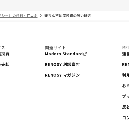
リノシー）の評判・口コミ
楽ちん不動産投資の強い味方
ビス
関連サイト
RE
産投資
Modern Standard
運
産売却
RENOSY 利諾喜
RE
RENOSY マガジン
利
お
プ
反
コ