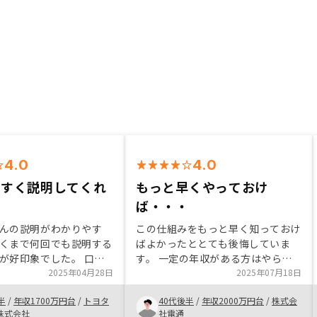
4.0
4.0
やすく説明してくれ
もっと早くやっておけ
ば・・・
んの説明がわかりやす
この仕組みをもっと早く知っておけ
くまで何回でも説明する
ばよかったととても後悔していま
が好印象でした。 口コ
す。 一定の年収がある方はやらな
るとリノシーの営業さん
2025年04月28日
い手は無く、且つ早めにやることを
2025年07月18日
ろな方がいるようだった
お勧めします。 押し売り感は無い
半
/
年収1700万円台
/
トヨタ
40代後半
/
年収2000万円台
/
株式会
営業さんにあたったのか
ので、説明を聞いて自分の意志で決
株式会社
社電通