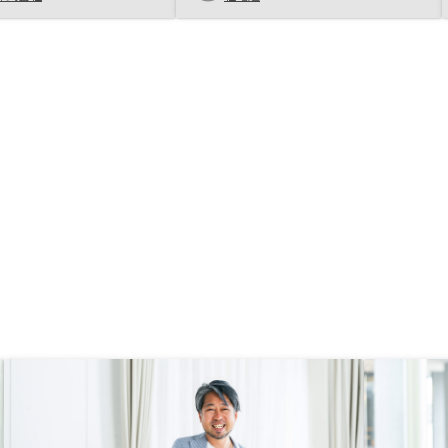
した。
めることが出来ます。