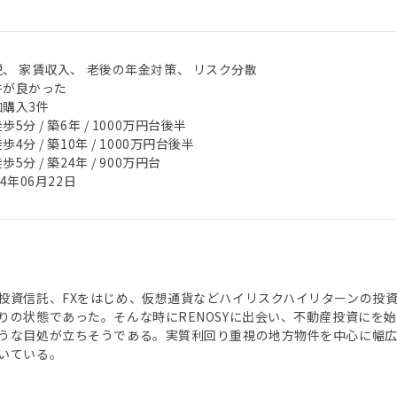
税、 家賃収入、 老後の年金対策、 リスク分散
件が良かった
加購入3件
歩5分 / 築6年 / 1000万円台後半
歩4分 / 築10年 / 1000万円台後半
歩5分 / 築24年 / 900万円台
24年06月22日
投資信託、FXをはじめ、仮想通貨などハイリスクハイリターンの投
りの状態であった。そんな時にRENOSYに出会い、不動産投資にを
うな目処が立ちそうである。実質利回り重視の地方物件を中心に幅
いている。