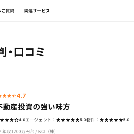
るご質問
関連サービス
判・口コミ
4.7
不動産投資の強い味方
エージェント：
物件：
4.0
5.0
5.0
/
年収1200万円台
/
BCI（株）