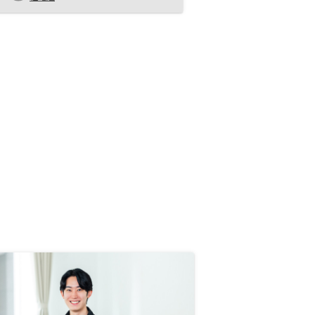
は、ご自身の収入、余裕資金を担当
者としっかり議論することが必要だ
と感じています。そこに対して、真
摯に向き合ってくれる担当者かどう
かで購入の判断をするべきだと思い
ます。