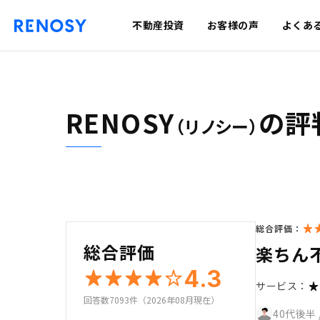
不動産投資
お客様の声
よくあ
RENOSY
の評
（リノシー）
総合評価：
総合評価
楽ちん
4.3
サービス：
回答数7093件（2026年08月現在）
40代後半