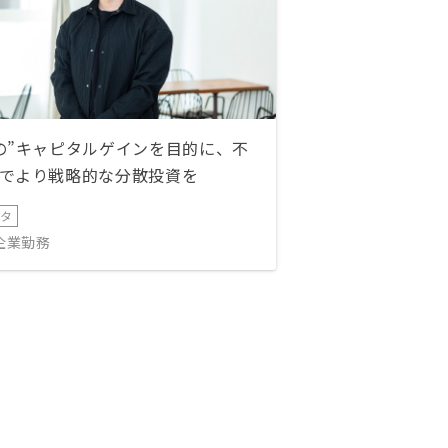
の”キャピタルゲインを目的に、不
でより戦略的な分散投資を
ータ
IT企業勤務