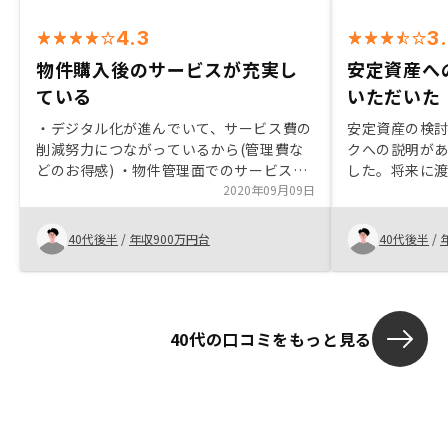
4.3
3
物件購入後のサービスが充実し
安定資産へ
ている
いただいた
・デジタル化が進んでいて、サービス費の
安定資産の検
削減努力につながっているから(管理費な
クへの説明が
どのお得感) ・物件管理面でのサービスが
した。将来に
充実していた ・確定申告書の無料口座の
2020年09月09日
ミュレーショ
開催・物件情報の誤表記の改善(1件目は、
ての不動産投
駅名の間違え、5軒目は「角部屋」の図面
た。面談はこ
40代後半
/
年収900万円台
40代後半
/
が出てたので角部屋と思ったが、実際は違
き、かつオン
った ・資産運用の目標に向けての戦略的
ることができ
なアドバイス(例:不労所得○○円／月を達
の運用可視化、
成する為のシナリオ) ・「売主」物件以外
の充実
40代の口コミをもっと見る
の、普通の不動産売買の取り扱い → 高
度な不動産ノウハウを持っているクライア
ント向けのサービス。素人向けには非常に
いいが、マージン(平均15〜30%)高い物件
が多いので中々手を出せない物件が多い。