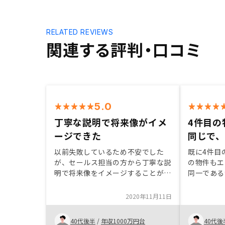
RELATED REVIEWS
関連する評判・口コミ
5.0
丁寧な説明で将来像がイメ
4件目の
ージできた
同じで
以前失敗しているため不安でした
既に4件目
が、セールス担当の方から丁寧な説
の物件もエ
明で将来像をイメージすることがで
同一である
きて、購入に至りました。物件から
家賃保証を
もっと値引いて欲しかった
れて、納得
2020年11月11日
ずっと同じ
て、安心感
40代後半
/
年収1000万円台
40代後