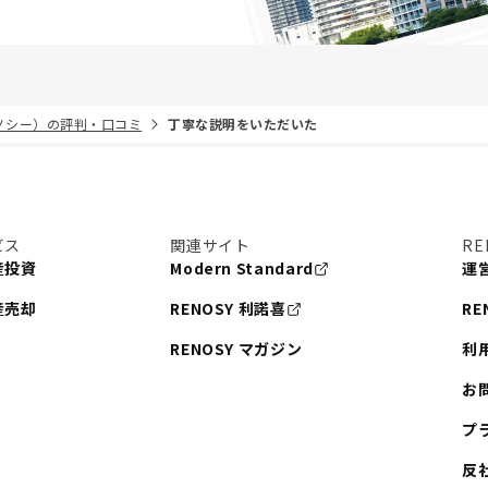
リノシー）の評判・口コミ
丁寧な説明をいただいた
ビス
関連サイト
RE
産投資
Modern Standard
運
産売却
RENOSY 利諾喜
RE
RENOSY マガジン
利
お
プ
反