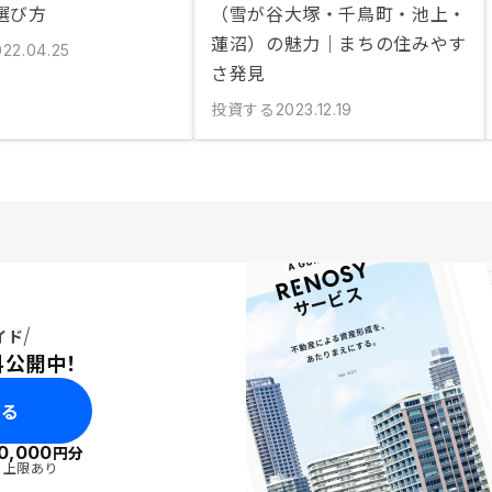
選び方
（雪が谷大塚・千鳥町・池上・
蓮沼）の魅力｜まちの住みやす
022.04.25
さ発見
投資する
2023.12.19
イド
料公開中！
みる
0,000
円分
・上限あり