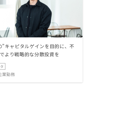
の”キャピタルゲインを目的に、不
でより戦略的な分散投資を
ータ
IT企業勤務