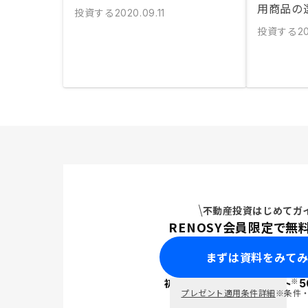
用商品の
投資する
2020.09.11
投資する
2
不動産投資はじめてガ
RENOSY会員限定で無
まずは資料をみて
※
初回面談で
ポイント
5
PayPay
プレゼント適用条件詳細
※条件