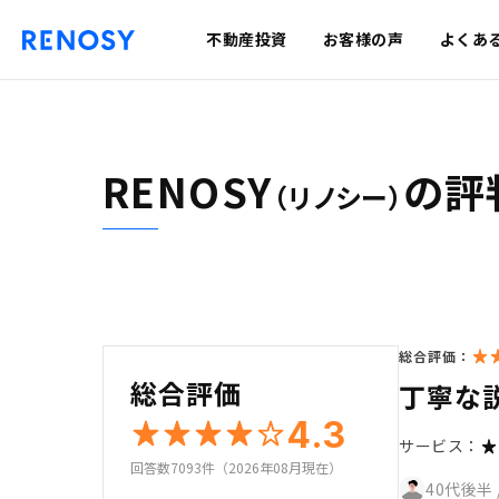
不動産投資
お客様の声
よくあ
RENOSY
の評
（リノシー）
総合評価：
総合評価
丁寧な
4.3
サービス：
回答数7093件（2026年08月現在）
40代後半