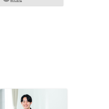
株式会社
うこともあって物件情報が豊富だっ
たし、戦略的なところもアドバイス
もらえてやってみようと思えた。少
し押しが強いかなと感じた。不動産
投資が初めてで迷いがある中だった
ので、もう少し寄り添ってもらえる
と良かったかな。