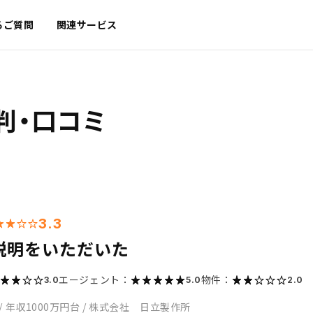
るご質問
関連サービス
判・口コミ
3.3
説明をいただいた
エージェント：
物件：
3.0
5.0
2.0
/
年収1000万円台
/
株式会社 日立製作所