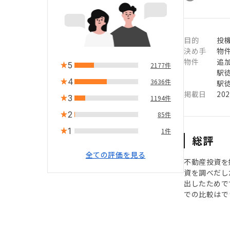
目的
投
決め手
物
物件
追
5
2177件
駅徒
4
3636件
駅徒
掲載日
20
3
1194件
2
85件
1
1件
総評
全ての評価を見る
不動産投資を
資を調べだし
出したためで
での比較はで