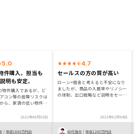
5.0
4.7
物件購入。担当も
セールスの方の質が高い
、説明も安定。
ローン=借金と考えると不安になり
ましたが、商品の入居率やリノシー
の物件購入であるが、ど
の体制、出口戦略など説明をセール
アコン等の故障リスクは
スの方が丁寧に説明してくれたので
から、家賃の低い物件は
安心して購入を決める事ができまし
活用するのもありと言わ
た。今回はリピート購入ですが、購
できた。セールスの人も
2022年06月03日
2023年02月04日
入後も不安な事や良くわからない事
人が担当してくれてい
を問い合わせた際の対応の早さや丁
がある。
半
/
年収1600万円台
40代後半
/
年収1200万円台
寧さも購入を決めた大きなポイント