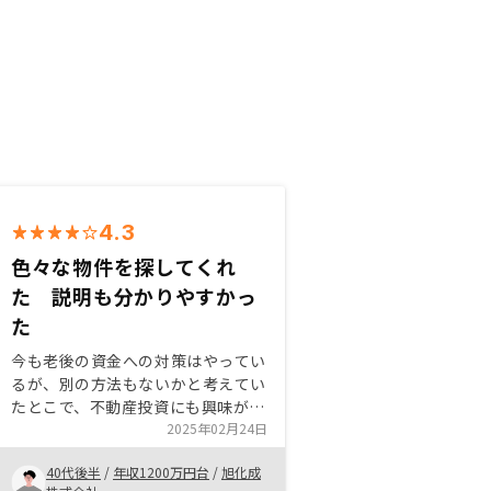
4.3
色々な物件を探してくれ
た 説明も分かりやすかっ
た
今も老後の資金への対策はやってい
るが、別の方法もないかと考えてい
たとこで、不動産投資にも興味があ
った。その中でPayPayのポイント
2025年02月24日
プレゼントに惹かれてリノシーにコ
40代後半
/
年収1200万円台
/
旭化成
ンタクトを取った。 業界No. 1とい