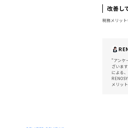
改善し
税務メリット
RE
"アンケ
ざいます
による
RENO
メリット