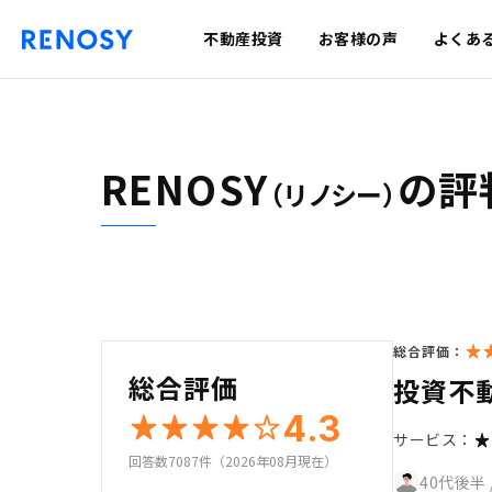
不動産投資
お客様の声
よくあ
RENOSY
の評
（リノシー）
総合評価：
総合評価
投資不
4.3
サービス：
回答数7087件（2026年08月現在）
40代後半