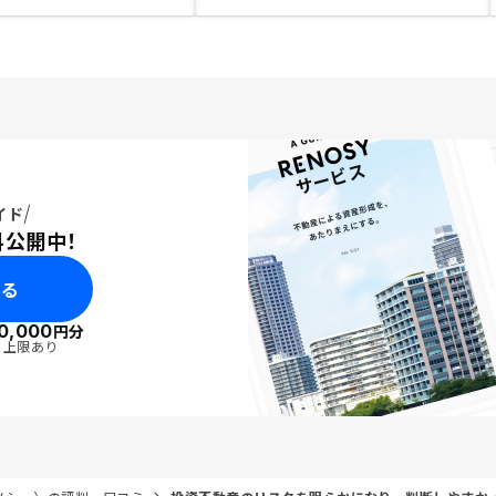
イド
料公開中！
みる
0,000
円分
・上限あり