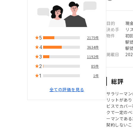
目的
現
決め手
リ
物件
初
5
2175件
駅徒
4
3634件
駅徒
掲載日
20
3
1192件
2
85件
1
1件
総評
全ての評価を見る
サラリーマン
リットがあり
ビスでカバー
クで一定のベ
ーマンである
契約しないこ