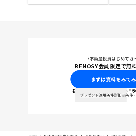
不動産投資はじめてガ
RENOSY会員限定で無
まずは資料をみて
※
初回面談で
ポイント
5
PayPay
プレゼント適用条件詳細
※条件