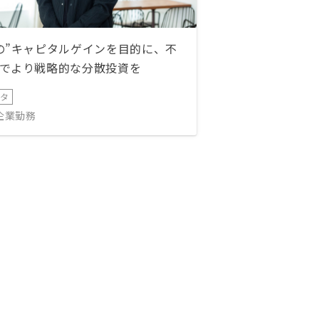
の”キャピタルゲインを目的に、不
でより戦略的な分散投資を
ータ
IT企業勤務