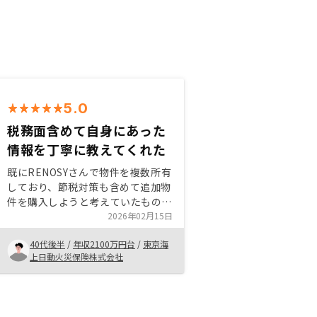
5.0
税務面含めて自身にあった
情報を丁寧に教えてくれた
既にRENOSYさんで物件を複数所有
しており、節税対策も含めて追加物
件を購入しようと考えていたもの。
なかなか条件の合う物件が出てこな
2026年02月15日
かったが、担当の方がしっかりとフ
40代後半
/
年収2100万円台
/
東京海
ォローしてくれていて、希望と合致
上日動火災保険株式会社
する物件が出てきたため、購入した
もの。