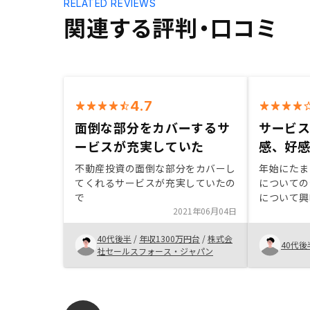
RELATED REVIEWS
関連する評判・口コミ
4.7
面倒な部分をカバーするサ
サービ
ービスが充実していた
感、好
不動産投資の面倒な部分をカバーし
年始にたま
てくれるサービスが充実していたの
についての
で
について興
2021年06月04日
身の信用を
えられると
40代後半
/
年収1300万円台
/
株式会
授頂き、ま
40代後
社セールスフォース・ジャパン
たことがス
ました。