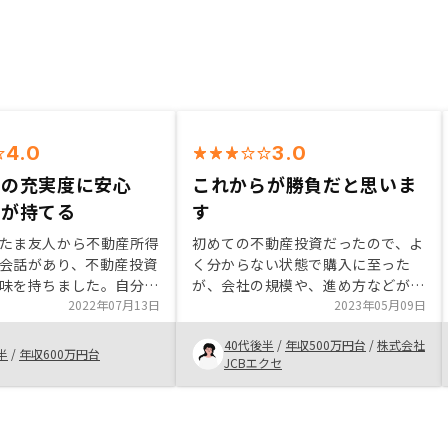
4.0
3.0
スの充実度に安心
これからが勝負だと思いま
感が持てる
す
たま友人から不動産所得
初めての不動産投資だったので、よ
会話があり、不動産投資
く分からない状態で購入に至った
味を持ちました。自分自
が、会社の規模や、進め方などが共
活かすことで、将来に備
2022年07月13日
感できた。他社を知らないので、何
2023年05月09日
いうことをご担当にご教
とも言えないところはあるが、これ
40代後半
/
年収500万円台
/
株式会社
た良い物件をご紹介頂け
から、もっと良いサービスを提供し
半
/
年収600万円台
JCBエクセ
タートのキッカケとなり
て欲しい。