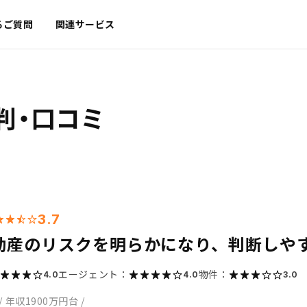
るご質問
関連サービス
判・口コミ
3.7
動産のリスクを明らかになり、判断しや
エージェント：
物件：
4.0
4.0
3.0
/
年収1900万円台
/