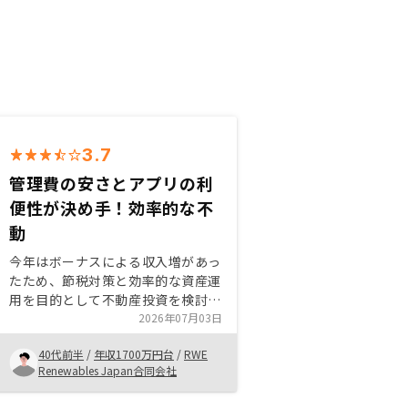
3.7
管理費の安さとアプリの利
便性が決め手！効率的な不
動
今年はボーナスによる収入増があっ
たため、節税対策と効率的な資産運
用を目的として不動産投資を検討し
始めました。 ​正直なところ、他社
2026年07月03日
サイトではより安価な物件や、一見
40代前半
/
年収1700万円台
/
RWE
条件の良い物件も見受けられまし
Renewables Japan合同会社
た。しかし、最終的にRENOSYでの
購入を決めた理由は、圧倒的な管理