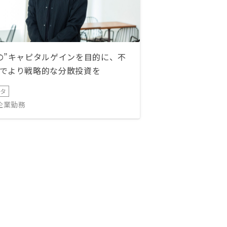
の”キャピタルゲインを目的に、不
でより戦略的な分散投資を
ータ
IT企業勤務