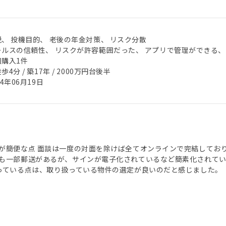
税、 投機目的、 老後の年金対策、 リスク分散
ールスの信頼性、 リスクが許容範囲だった、 アプリで管理ができる、
回購入1件
歩4分 / 築17年 / 2000万円台後半
24年06月19日
が簡便な点 面談は一度の対面を除けば全てオンラインで完結してお
も一部郵送があるが、サインが電子化されているなど簡素化されてい
っている点は、取り扱っている物件の選定が良いのだと感じました。