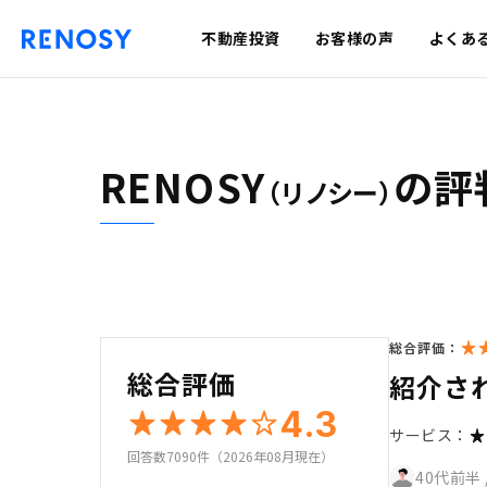
不動産投資
お客様の声
よくあ
RENOSY
の評
（リノシー）
総合評価：
総合評価
紹介さ
4.3
サービス：
回答数7090件（2026年08月現在）
40代前半