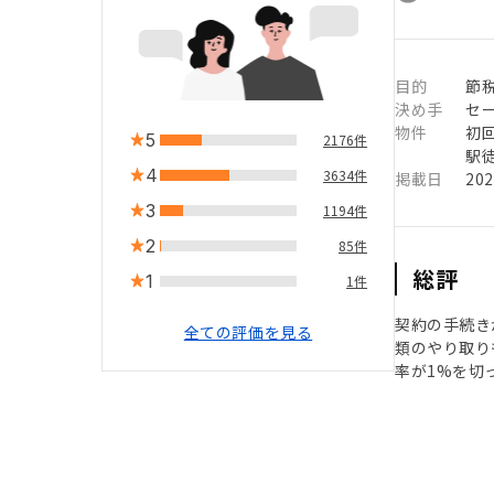
目的
節
決め手
セ
物件
初
5
2176件
駅徒
4
3634件
掲載日
20
3
1194件
2
85件
総評
1
1件
契約の手続き
全ての評価を見る
類のやり取り
率が1%を切