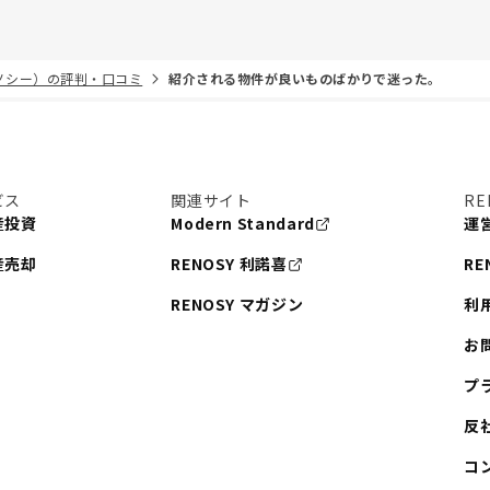
リノシー）の評判・口コミ
紹介される物件が良いものばかりで迷った。
ビス
関連サイト
RE
産投資
Modern Standard
運
産売却
RENOSY 利諾喜
RE
RENOSY マガジン
利
お
プ
反
コ