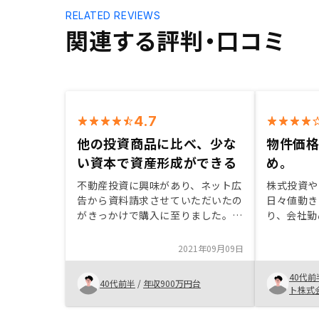
RELATED REVIEWS
関連する評判・口コミ
4.7
他の投資商品に比べ、少な
物件価
い資本で資産形成ができる
め。
不動産投資に興味があり、ネット広
株式投資や
告から資料請求させていただいたの
日々値動き
がきっかけで購入に至りました。
り、会社勤
他の投資商品に比べ、少ない資本で
仕事に集中
資産形成ができることに不動産投資
中、不動産
2021年09月09日
の魅力を感じました。 契約の手続
時以外は日
きについては、融資手続きに手間取
投資であっ
40代前
40代前半
/
年収900万円台
りましたが、最後までしっかりサポ
紹介を受け
ト株式
ートしていただきました。 また、
受けた時と