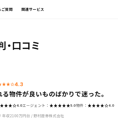
るご質問
関連サービス
判・口コミ
4.3
れる物件が良いものばかりで迷った。
エージェント：
物件：
4.0
5.0
4.0
/
年収2100万円台
/
野村證券株式会社