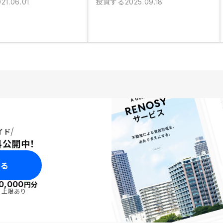
投資する
21.06.01
2025.09.18
イド
料公開中！
みる
0,000
円分
・上限あり