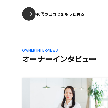
担当の伊藤さんは、誠実にご対応く
がもらえる
ださり、とても信頼できました。
融資手続きの流れや注意点がわかり
40代の口コミをもっと見る
やすい資料があるととても助かると
思います。
OWNER INTERVIEWS
オーナーインタビュー