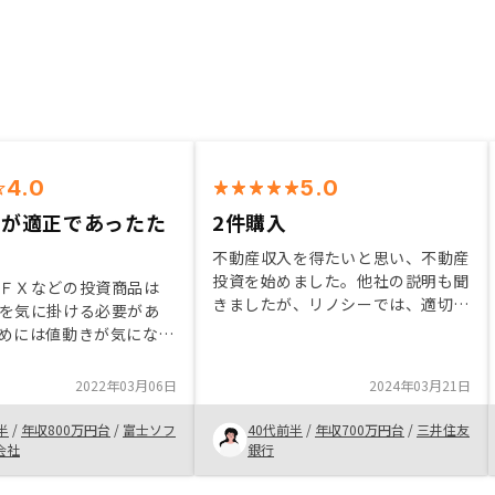
4.0
5.0
格が適正であったた
2件購入
不動産収入を得たいと思い、不動産
投資を始めました。他社の説明も聞
ＦＸなどの投資商品は
きましたが、リノシーでは、適切な
を気に掛ける必要があ
タイミングで情報を頂く事が出来た
めには値動きが気になり
点、アフターフォローも充実してい
出来なかった。その様な
る点が気に入り申込を決めました。
投資は中長期で初期購入
2022年03月06日
2024年03月21日
2物件購入をしましたが、満足して
常の仕事に影響が出ない
います。 家賃のシュミレーション
たため。紹介システムで
半
/
年収800万円台
/
富士ソフ
40代前半
/
年収700万円台
/
三井住友
に、税金（還付金）概算についても
た方が、未紹介で紹介を
会社
銀行
記載して頂きたい
同額のAmazonギフト