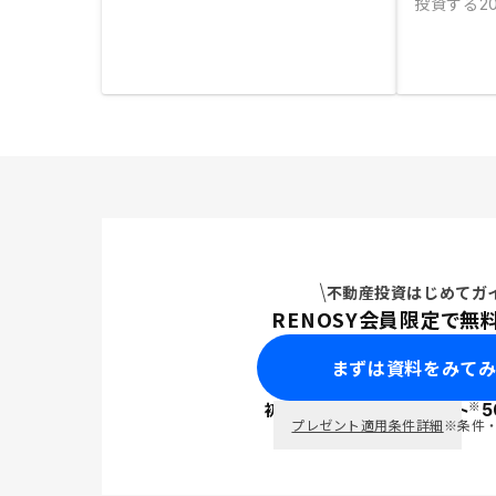
投資する
20
不動産投資はじめてガ
RENOSY会員限定で無
まずは資料をみて
※
初回面談で
ポイント
5
PayPay
プレゼント適用条件詳細
※条件