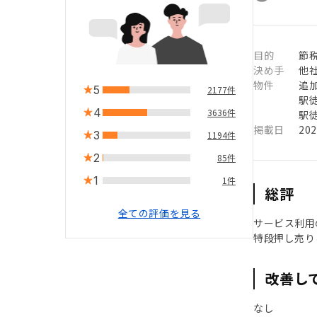
目的
節税
決め手
他
物件
追
5
2177件
駅徒
4
3636件
駅徒
掲載日
20
3
1194件
2
85件
1
1件
総評
全ての評価を見る
サービス利用
特段押し売り
改善し
なし