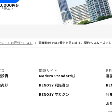
0,000
円分
・上限あり
リノシー）の評判・口コミ
同業比較では1番だと思います。契約もスムーズでし
ビス
関連サイト
RE
産投資
Modern Standard
運
産売却
RENOSY 利諾喜
RE
RENOSY マガジン
利
お