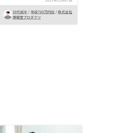
まだ購入完了から日が経っていない
ので実際のサービスについてはよく
30代前半
/
年収700万円台
/
株式会社
分かりませんが、この人なら任せた
博報堂プロダクツ
いと思える方に出会えたことが一番
良かったです。相性もあると思いま
すが、説明してくださる方がもう少
しわかりやすい喋り方をしてくれた
方がいいかと思いました。