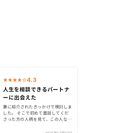
4.3
人生を相談できるパートナ
ーに出会えた
妻に紹介されたきっかけで検討しま
した。 そこで初めて面談してくだ
さった方の人柄を見て、この人なら
騙されてもいいと思うくらい人柄に
惹かれて申し込みを決めました。
2025年12月07日