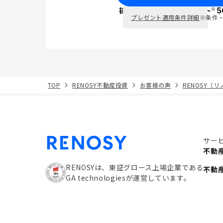
※
初回面談で
ポイント
5
PayPay
プレゼント適用条件詳細
※条件
TOP
RENOSY不動産投資
お客様の声
RENOSY（
サー
不動
RENOSYは、東証グロース上場企業である
不動
GA technologiesが運営しています。