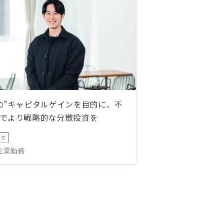
の”キャピタルゲインを目的に、不
でより戦略的な分散投資を
ータ
IT企業勤務