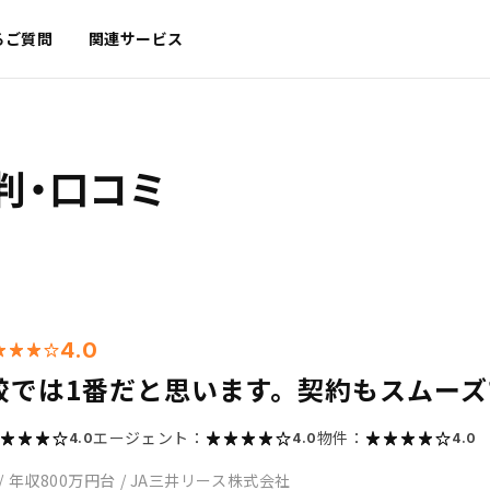
るご質問
関連サービス
判・口コミ
4.0
較では1番だと思います。契約もスムーズ
エージェント：
物件：
4.0
4.0
4.0
/
年収800万円台
/
JA三井リース株式会社