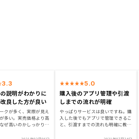
3.3
5.0
スの説明がわかりに
購入後のアプリ管理や引渡
は改良した方が良い
しまでの流れが明確
ークが多く、実際が見え
やっぱりサービスは良いですね。購
が多い。実売価格より高
入した後でもアプリで管理できるこ
なぜ高いのかしっかり説
と、引渡すまでの流れも明確に教え
てくれることなど、でも確かに物件
金額は相場より高いですから要注意
2021年03月06日
2021年07月24日