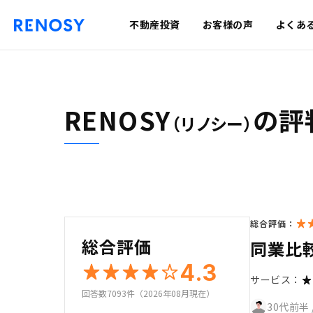
不動産投資
お客様の声
よくあ
RENOSY
の評
（リノシー）
総合評価：
総合評価
同業比
4.3
サービス：
回答数7093件（2026年08月現在）
30代前半