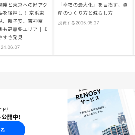
開発と東京への好アク
「幸福の最大化」を目指す、資
要を後押し！ 京浜東
産のつくり方と減らし方
見、新子安、東神奈
投資する
2025.05.27
後も高需要エリア｜ま
やすさ発見
024.06.07
イド
料公開中！
みる