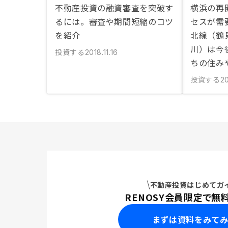
不動産投資の融資審査を突破す
横浜の再
るには。審査や期間短縮のコツ
セスが需
を紹介
北線（鶴
川）は今
投資する
2018.11.16
ちの住み
投資する
2
不動産投資はじめてガ
RENOSY会員限定で無
まずは資料をみて