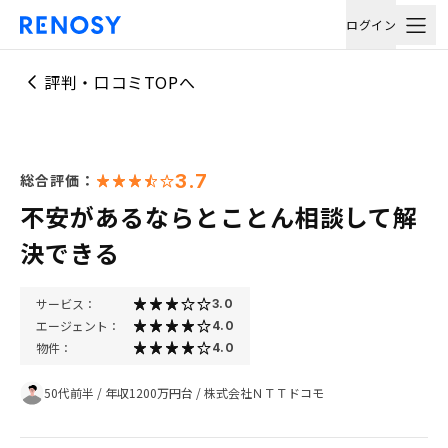
ログイン
評判・口コミTOPへ
3.7
総合評価：
不安があるならとことん相談して解
決できる
サービス：
3.0
エージェント：
4.0
物件：
4.0
50代前半
/
年収1200万円台
/
株式会社ＮＴＴドコモ