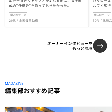
出産や育休でキャリアが変わる前に、資産形
ハッピーな
成の“仕組み”を作っておきたかった。
ルフと旅行
購入時データ
購入時データ
20代 / 金融機関勤務
50代 / 化
オーナーインタビューを
もっと見る
MAGAZINE
編集部おすすめ記事