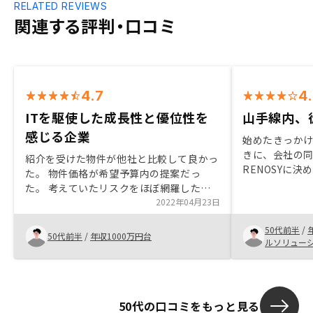
RELATED REVIEWS
関連する評判・口コミ
4.7
4
ITを駆使した成長性と優位性を
山手線内、
感じる企業
始めたきっか
きに、会社の
紹介を受けた物件が他社と比較して良かっ
RENOSYに
た。 物件価格が希望予算内の提案だっ
がよい。アプ
た。 考えていたリスクをほぼ網羅したか
ート体制が整っ
たちでシミュレーションを作っていただい
2022年04月23日
ント：会社自
た。 担当営業の方の対応が満足いくもの
い。対応はス
50代前半
/
だった。 企業としてITに強く、将来性と
50代前半
/
年収1000万円台
ァーストの熱
ルソリュー
優位性を感じた。
だきましたが
きにおける全
作業を淡々と
点が、強いて
50代の口コミをもっと見る