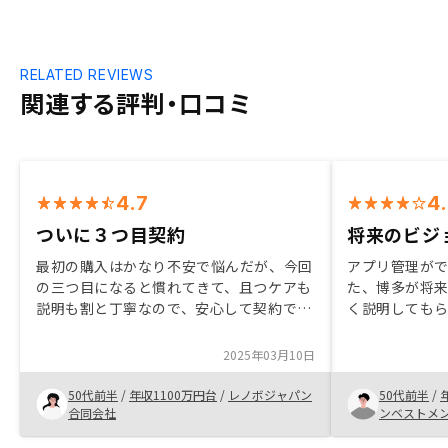
RELATED REVIEWS
関連する評判・口コミ
4.7
4
ついに３つ目契約
将来のビジ
最初の購入はかなり不安で悩んだが、今回
アプリ管理が
の三つ目になると慣れてきて、且つケアも
た、博多が将
説明も割と丁寧なので、安心して契約でき
く説明しても
た。 不動産は本当に安全なのか、は正直
の物件購入等
誰にもわからないと思うが、ローンを組め
りやすい。長
2025年03月10日
るだけ組んで資産形成は理にかなってると
断したため。
思う。それぞれ考え方があると思うが、大
50代前半
/
年収1100万円台
/
レノボジャパン
50代前半
/
手の会社員という武器を有効活用できるの
合同会社
ンベストメ
は不動産ならではかなと。