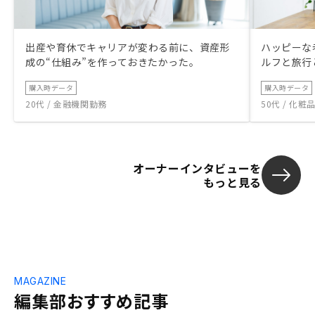
出産や育休でキャリアが変わる前に、資産形
ハッピーな
成の“仕組み”を作っておきたかった。
ルフと旅行
購入時データ
購入時データ
20代 / 金融機関勤務
50代 / 化
オーナーインタビューを
もっと見る
MAGAZINE
編集部おすすめ記事