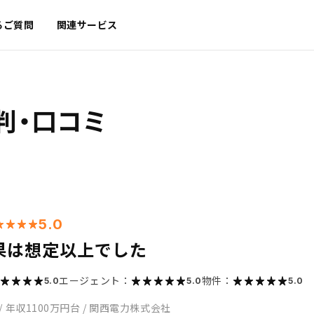
るご質問
関連サービス
判・口コミ
5.0
果は想定以上でした
エージェント：
物件：
5.0
5.0
5.0
/
年収1100万円台
/
関西電力株式会社