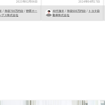
ついた。 そのあとの面談での話で
産会社と面談し、いろい
2023年02月06日
2024年04月17日
も自分が理解するまで説明してくれ
投資手法を検討しました
てありがたかったです。
半
/
年収700万円台
/
野原ホー
40代後半
/
年収600万円台
/
トヨタ自
1棟になかなか踏み切る
ングス株式会社
動車株式会社
ませんでした。Renosy
古ワンルームマンション
のご提案をいただいたと
でも住みたいくらい魅力
ご紹介いただきましたの
ことにしました。契約手
よくスムーズで、アプリ
いものでした。お取引で
たと思っています。アプ
向上。マネーフォワード
プリとの連携。