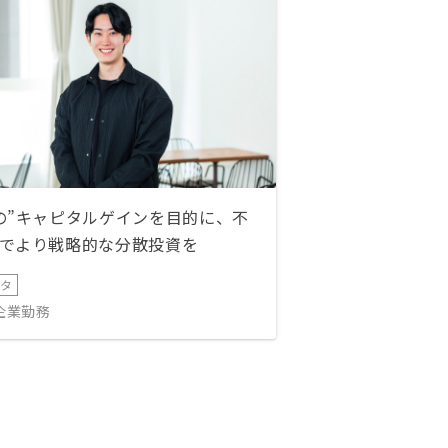
の”キャピタルゲインを目的に、不
でより戦略的な分散投資を
ータ
IT企業勤務