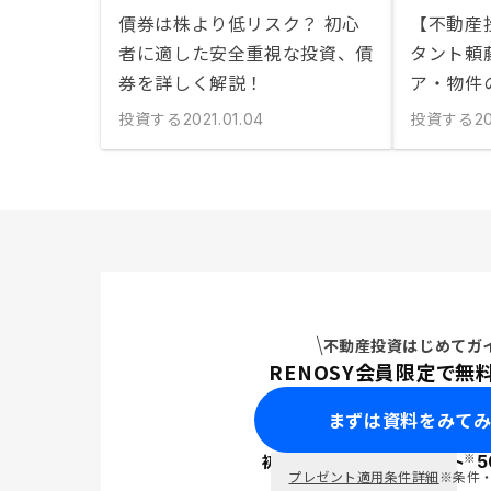
債券は株より低リスク？ 初心
【不動産
者に適した安全重視な投資、債
タント頼
券を詳しく解説！
ア・物件
投資する
投資する
2021.01.04
20
不動産投資はじめてガ
RENOSY会員限定で無
まずは資料をみて
※
初回面談で
ポイント
5
PayPay
プレゼント適用条件詳細
※条件