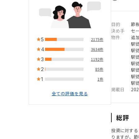
目的
節
決め手
セ
物件
追
5
2175件
駅徒
4
3634件
駅徒
駅徒
3
1192件
駅徒
2
85件
駅徒
駅徒
1
1件
駅徒
掲載日
20
全ての評価を見る
総評
投資に対する
りますが、節