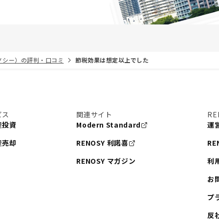
リノシー）の評判・口コミ
節税効果は想定以上でした
ビス
関連サイト
RE
産投資
Modern Standard
運
産売却
RENOSY 利諾喜
RE
RENOSY マガジン
利
お
プ
反