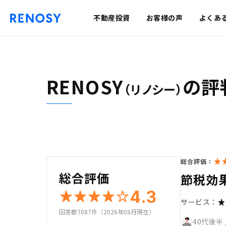
不動産投資
お客様の声
よくあ
RENOSY
の評
（リノシー）
総合評価：
総合評価
節税効
4.3
サービス：
回答数7087件（2026年08月現在）
40代後半