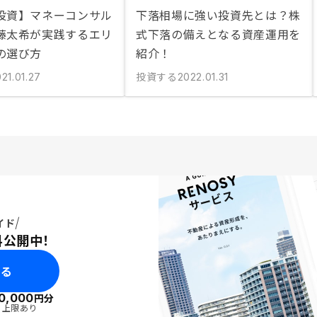
投資】マネーコンサル
下落相場に強い投資先とは？株
藤太希が実践するエリ
式下落の備えとなる資産運用を
の選び方
紹介！
投資する
21.01.27
2022.01.31
イド
料公開中！
みる
0,000
円分
・上限あり