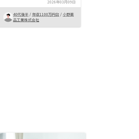
ほうがよいと思う。今回、二軒目を
2026年03月09日
購入したが、担当者より2軒目以降
のメリット、デメリットを説明いた
40代後半
/
年収1100万円台
/
小野薬
だき、理解したので購入を決めた。
品工業株式会社
失敗された方の実例も教えていただ
くと、どんなことがリスクとして高
いか学べるので、是非教えていただ
きたい。