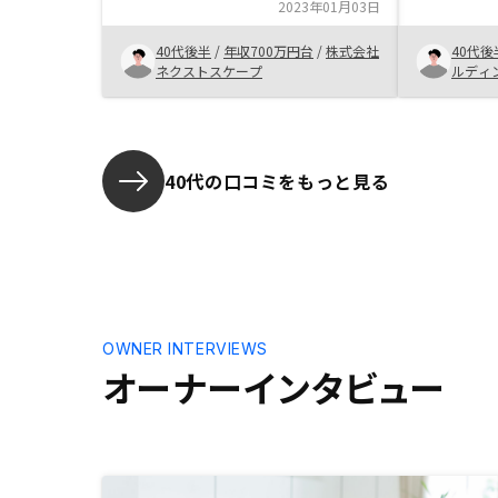
場と比べて高いと思うのでネオやワ
2023年01月03日
複数の不動
イドといったプランのメリットで契
ろな不動産
約した感があります。物件価格に乗
40代後半
/
年収700万円台
/
株式会社
40代後
が、最初の
せる利益をもう少し抑えてほしい
ネクストスケープ
ルディ
ことができ
さんから中
不動産投資
ころ、自分
的な物件を
40代の口コミをもっと見る
で契約する
続きも対応
も使いやす
きてよかっ
リの機能性
等の他のア
OWNER INTERVIEWS
オーナーインタビュー