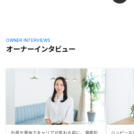
OWNER INTERVIEWS
オーナーインタビュー
出産や育休でキャリアが変わる前に、資産形
ハッピーな