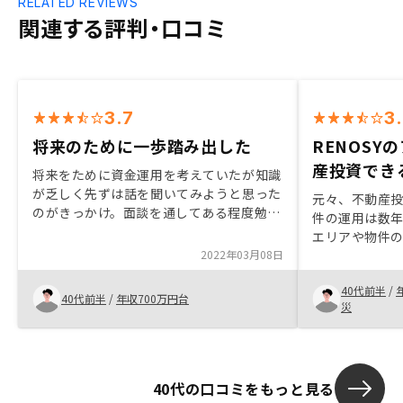
RELATED REVIEWS
関連する評判・口コミ
3.7
3
将来のために一歩踏み出した
RENOSY
産投資でき
将来をために資金運用を考えていたが知識
が乏しく先ずは話を聞いてみようと思った
元々、不動産
のがきっかけ。面談を通してある程度勉強
件の運用は数
になったが、実際不動産投資をスタートし
エリアや物件
たばかりなので正直まだ漠然とした不安も
2022年03月08日
ことが必要と考
ある。ただ担当の方が親身になって相談に
の購入を検討
のってくれるので、心強いと思った。
40代前半
/
RENOSYの
40代前半
/
年収700万円台
災
じました。
40代の口コミをもっと見る