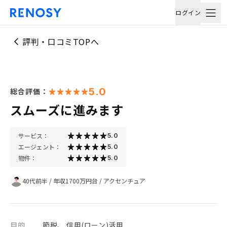
ログイン
評判・口コミTOPへ
5.0
総合評価：
スムーズに進みます
サービス：
5.0
エージェント：
5.0
物件：
5.0
40代前半
/
年収1700万円台
/
アクセンチュア
目的
節税、 信用(ローン)活用