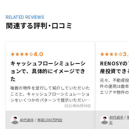
RELATED REVIEWS
関連する評判・口コミ
4.0
3
キャッシュフローシミュレーシ
RENOSY
ョンで、具体的にイメージでき
産投資でき
た
元々、不動産
件の運用は数
複数の物件を並行して紹介していただいた
エリアや物件
ことと、キャッシュフローシミュレーショ
ことが必要と考
ンをいくつかのパターンで提示いただいた
の購入を検討
ことで、具体的にイメージできた。
2021年06月09日
RENOSYの
じました。
40代前半
/
40代前半
/
年収1300万円台
災