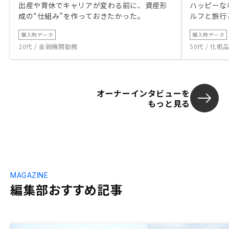
出産や育休でキャリアが変わる前に、資産形
ハッピーな
成の“仕組み”を作っておきたかった。
ルフと旅行
購入時データ
購入時データ
20代 / 金融機関勤務
50代 / 化
オーナーインタビューを
もっと見る
MAGAZINE
編集部おすすめ記事