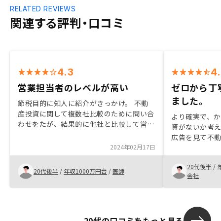
RELATED REVIEWS
関連する評判・口コミ
4.3
4
営業担当者のレベルが高い
ゼロから丁
ました。
節税目的に知人に紹介がきっかけ。 不動
産投資に関して複数社比較のために問い合
より確実で、
わせをたが、結果的に他社と比較して営業
資がないか考え
当者が誠実かつ会社の規模も申し分ないと
広告を見て不
感じた。本社の六本木オフィスもかなり綺
2024年02月17日
面談を始めました。 セールス
麗で信頼出来ると思った。キャッシュフロ
に丁寧に不動
ーがマイナスなのは頂けない。
20代後半
/
さるため、初
20代後半
/
年収1000万円台
/
医師
会社
を選び、運用
初心者の方こそ
す。面談時間
引くことが多
20代の口コミをもっと見る
らせて欲しか