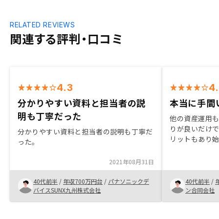
RELATED REVIEWS
関連する評判・口コミ
4.3
4
分かりやすい資料と担当者の説
本当に手間
明も丁寧だった
他の資産運用
りが良いだけ
分かりやすい資料と担当者の説明も丁寧だ
リットもあり始
った。
少の書類は必
けずに購入する
2021年08月31日
資金も最低限
軽な方法だと
40代前半
/
年収700万円台
/
パナソニックデ
40代前半
/
バイスSUNX九州株式会社
ン合同会社