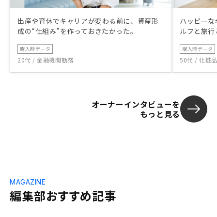
出産や育休でキャリアが変わる前に、資産形
ハッピーな
成の“仕組み”を作っておきたかった。
ルフと旅行
購入時データ
購入時データ
20代 / 金融機関勤務
50代 / 化
オーナーインタビューを
もっと見る
MAGAZINE
編集部おすすめ記事