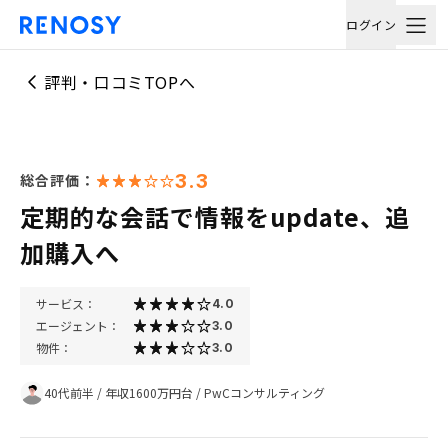
ログイン
評判・口コミTOPへ
3.3
総合評価：
定期的な会話で情報をupdate、追
加購入へ
サービス：
4.0
エージェント：
3.0
物件：
3.0
40代前半
/
年収1600万円台
/
PwCコンサルティング