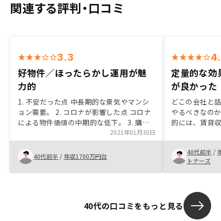
関連する評判・口コミ
3.3
4
好物件／ほったらかし運用が魅
定量的な効
力的
が良かった
1. 不安だった点 中長期的な景気やマンシ
どこの会社と
ョン需要。 2. コロナが影響した点 コロナ
やるべきなのか
による物件価値の中期的な低下。 3. 購入
的には、賃貸
の決め手 物件の魅力。 4. 他の投資商品と
2021年01月30日
ルゲインを狙
の比較 長期的な運用だが手離れが良い。
昧でやる気が出
40代前半
/
5. 手続きで感じたこと 全般的にスムーズ
業さんは、あ
40代前半
/
年収1700万円台
トナーズ
だが、対応する人によって杜撰な対応はあ
やるべきと目
った。金融商品なので信頼性は正直下がっ
らいの金銭メ
た。対応される方による「差」が激しい。
示してくれた。
若い方の教育をさらに徹底したほうが信頼
いだと感じま
40代の口コミをもっと見る
性は増すと思う。
ので、やや強
しゃるかと思