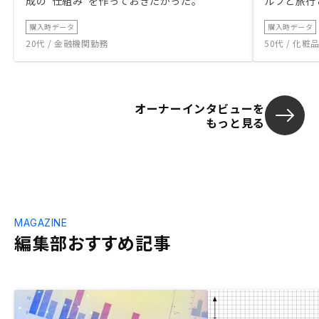
成の“仕組み”を作っておきたかった。
ルフと旅行
購入時データ
購入時データ
20代 / 金融機関勤務
50代 / 化
オーナーインタビューを
もっと見る
MAGAZINE
編集部おすすめ記事