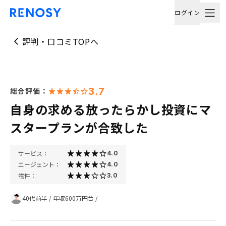
ログイン
評判・口コミTOPへ
3.7
総合評価：
自身の求める放ったらかし投資にマ
スタープランが合致した
サービス：
4.0
エージェント：
4.0
物件：
3.0
40代前半
/
年収600万円台
/