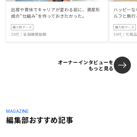
出産や育休でキャリアが変わる前に、資産形
ハッピーな
成の“仕組み”を作っておきたかった。
ルフと旅行
購入時データ
購入時データ
20代 / 金融機関勤務
50代 / 化
オーナーインタビューを
もっと見る
MAGAZINE
編集部おすすめ記事