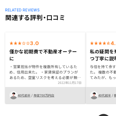
RELATED REVIEWS
関連する評判・口コミ
3.0
4
僅かな初期費で不動産オーナー
私の疑問を
に
つ丁寧に説
・営業担当が物件を複数所有しているた
与信を持て余
め、信用出来た。 ・家賃保証のプランが
た。 複数の不
あるため、空室リスクを考える必要が無か
てみたが、も
った。 ・物件を購入した社員は元々異な
2022年11月17日
ボックスを感じ
る会社にいたが、転職して入社したと聞い
っていた確定
て、好感が持てた。
ポートしてく
40代前半
/
年収700万円台
40代前半
/