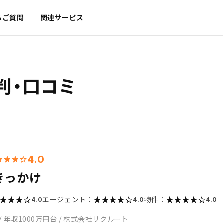
るご質問
関連サービス
判・口コミ
4.0
きっかけ
エージェント：
物件：
4.0
4.0
4.0
/
年収1000万円台
/
株式会社リクルート