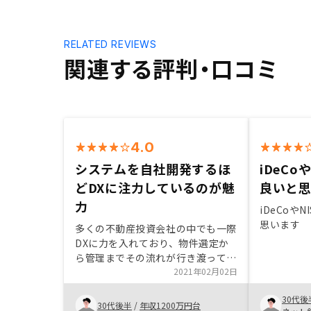
RELATED REVIEWS
関連する評判・口コミ
4.0
システムを自社開発するほ
iDeCo
どDXに注力しているのが魅
良いと
力
iDeCoや
思います
多くの不動産投資会社の中でも一際
DXに力を入れており、物件選定か
ら管理までその流れが行き渡ってい
る印象です。不動産業界独特の不透
2021年02月02日
明さを可能な限り緩和し、システム
30代後
も自社開発というところに魅力を感
30代後半
/
年収1200万円台