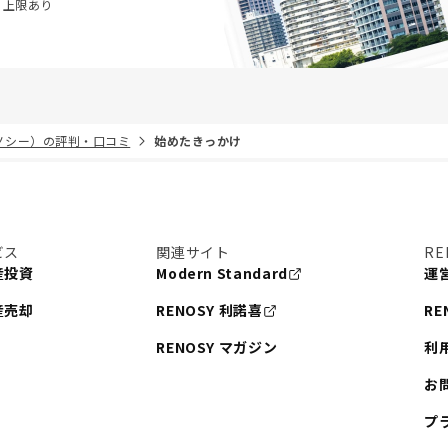
・上限あり
リノシー）の評判・口コミ
始めたきっかけ
ビス
関連サイト
RE
産投資
Modern Standard
運
産売却
RENOSY 利諾喜
RE
RENOSY マガジン
利
お
プ