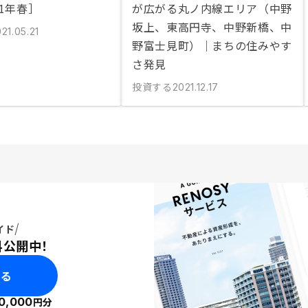
21年春］
が広がる丸ノ内線エリア（中野
坂上、東高円寺、中野新橋、中
21.05.21
野富士見町）｜まちの住みやす
さ発見
投資する
2021.12.17
イド
料公開中！
みる
0,000
円分