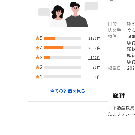
目的
節
決め手
や
物件
追
5
2175件
駅徒
4
3634件
駅徒
駅徒
3
1192件
駅徒
2
85件
掲載日
20
1
1件
全ての評価を見る
総評
・不動産投資
たまリノシー