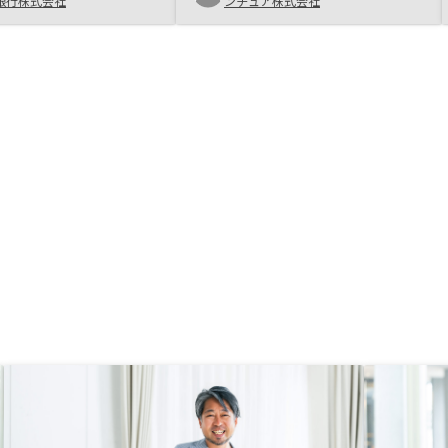
電話からどうしても信用できない業
銀行株式会社
ンチュア株式会社
界というイメージがあった。そんな
中、ふと仕事の負荷が下がった隙に
たまたま目に止まった広告から
RENOSYのサイトに飛んでサービス
内容を読んだ。データドリブンであ
る点と、システム管理が進んでいる
点が自分に合っていると感じて連
絡。手間がかからないこと、営業に
左右されないことがポイントだっ
た。先に書いたように業界に対する
不信感みたいなものがあったが、1
度目のオンライン面談でそれは払拭
された。営業のパーソナリティも他
者と圧倒的に違うと感じる。終わっ
てみれば、ファーストコンタクトか
ら1週間以内に5物件の契約まで完
了した。この規模でこのサービスレ
ベルを維持してるのかと驚きです。