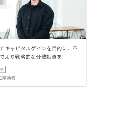
の”キャピタルゲインを目的に、不
でより戦略的な分散投資を
ータ
IT企業勤務