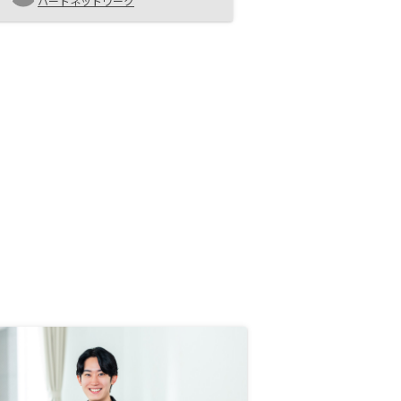
ハートネットワーク
強くご対応いただいたおかげで購入
する事が出来ました。ありがとうご
ざいました。不動産投資は中々家族
の理解が得られず、そこに時間を要
しました。担当者の方と直接話して
もらえれば理解も出来るのですがそ
こに行き着くまでが大変なので信用
性の上がるものとしてチラシや採用
数、国の指標みたいなものに絡めた
資料や広告があると少しでもとっつ
き易くなるような気がします！