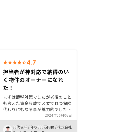
4.7
担当者が神対応で納得のい
く物件のオーナーになれ
た！
まずは節税対策でしたが老後のこと
も考えた資金形成で必要で且つ保険
代わりにもなる事が魅力的でした。
担当者の方もとても迅速で親身にな
2024年06月06日
って対応してくれて決断までに時間
30代後半
/
年収600万円台
/
株式会社
を要してしまう状況でしたが 粘り