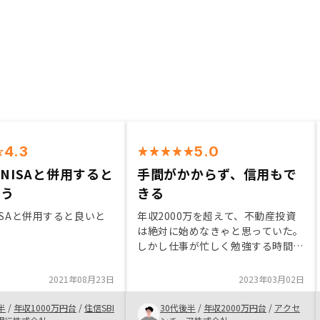
4.3
5.0
やNISAと併用すると
手間がかからず、信用もで
思う
きる
NISAと併用すると良いと
年収2000万を超えて、不動産投資
は絶対に始めなきゃと思っていた。
しかし仕事が忙しく勉強する時間も
手間をかける時間もなくなかなか始
められなかった。さらに数多ある会
2021年08月23日
2023年03月02日
社からパートナーを見つけるのは困
難と感じていたし、他社からの営業
半
/
年収1000万円台
/
住信SBI
30代後半
/
年収2000万円台
/
アクセ