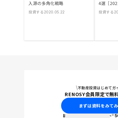
入源の多角化戦略
4選［20
投資する
投資する
2020.05.22
20
不動産投資はじめてガ
RENOSY会員限定で無
まずは資料をみて
※
初回面談で
ポイント
5
PayPay