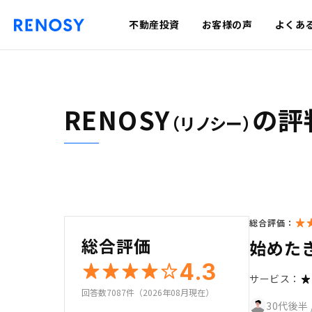
不動産投資
お客様の声
よくあ
RENOSY
の評
（リノシー）
総合評価：
総合評価
始めた
4.3
サービス：
回答数7087件（2026年08月現在）
30代後半