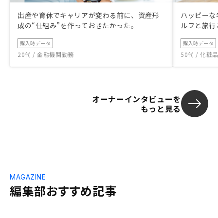
出産や育休でキャリアが変わる前に、資産形
ハッピーな
成の“仕組み”を作っておきたかった。
ルフと旅行
購入時データ
購入時データ
20代 / 金融機関勤務
50代 / 化
オーナーインタビューを
もっと見る
MAGAZINE
編集部おすすめ記事