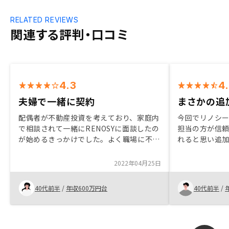
RELATED REVIEWS
関連する評判・口コミ
4.3
4
夫婦で一緒に契約
まさかの追
配偶者が不動産投資を考えており、家庭内
今回でリノシー
で相談されて一緒にRENOSYに面談したの
担当の方が信
が始めるきっかけでした。よく職場に不動
れると思い追
産投資の営業電話(他社)があり、正直大丈
スク分散も兼
夫かなぁという思いがありました。わかり
た。 神戸には
2022年04月25日
やすい説明と投資の目的や今の信用がある
たし、過去の
からこそできることなど、一般論だけでな
い場所と思っ
40代前半
/
年収600万円台
40代前半
/
く、自分に合わせた対応で不安は無くなり
され問題がな
ました。そして夫婦でそれぞれ契約しまし
来ました。こ
た。正直なところ、あとは配偶者におまか
いします。こ
せです。逆に考えると、ほぼおまかせでき
と思うので備