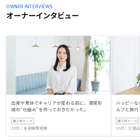
OWNER INTERVIEWS
オーナーインタビュー
出産や育休でキャリアが変わる前に、資産形
ハッピーな
成の“仕組み”を作っておきたかった。
ルフと旅行
購入時データ
購入時データ
20代 / 金融機関勤務
50代 / 化