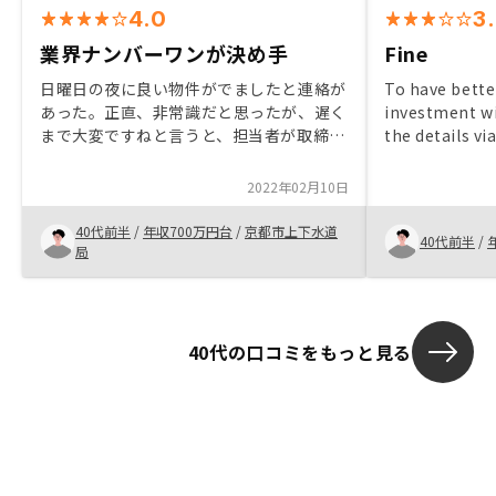
4.0
3
業界ナンバーワンが決め手
Fine
日曜日の夜に良い物件がでましたと連絡が
To have bette
あった。正直、非常識だと思ったが、遅く
investment wi
まで大変ですねと言うと、担当者が取締役
the details v
目指してるので、と言われた。 将来偉く
time.
なったら、良い物件を紹介してもらえるか
2022年02月10日
もと思い契約しました。 物件は確かにど
れも良いものに感じます。
40代前半
/
年収700万円台
/
京都市上下水道
40代前半
/
局
40代の口コミをもっと見る