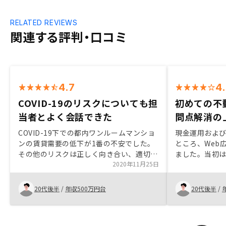
RELATED REVIEWS
関連する評判・口コミ
4.7
4
COVID-19のリスクについても担
初めての不
当者とよく会話できた
問点解消の
COVID-19下での都内ワンルームマンショ
現金運用およ
ンの賃貸需要の低下が1番の不安でした。
ところ、Web
その他のリスクは正しく向き合い、適切な
ました。当初
対処をとれば恐れることはないと考えまし
2020年11月25日
知らない状態
た。 COVID-19のリスクについて、担当者
き基礎知識や
とよく会話し、実需の低下のリスクについ
ら進めること
20代後半
/
年収500万円台
20代後半
/
て、自分なりの結論を出すことができたの
の都合で空け
で、購入に至りました。ご紹介いただく物
況でしたがご
件は総じて若干割高に感じました。他社と
ていただきス