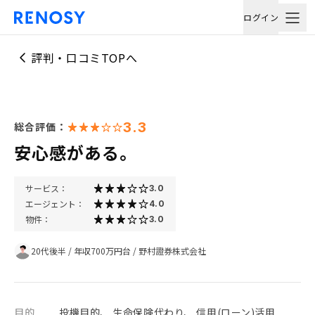
ログイン
評判・口コミTOPへ
3.3
総合評価：
安心感がある。
サービス：
3.0
エージェント：
4.0
物件：
3.0
20代後半
/
年収700万円台
/
野村證券株式会社
目的
投機目的、 生命保険代わり、 信用(ローン)活用