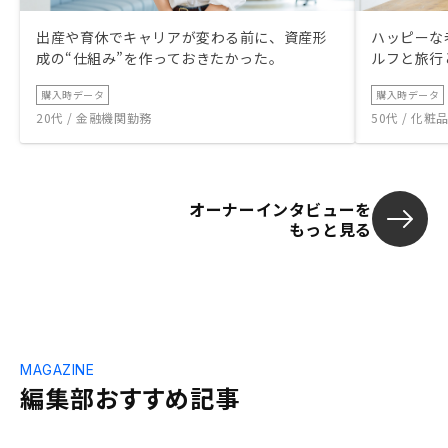
出産や育休でキャリアが変わる前に、資産形
ハッピーな
成の“仕組み”を作っておきたかった。
ルフと旅行
購入時データ
購入時データ
20代 / 金融機関勤務
50代 / 化
オーナーインタビューを
もっと見る
MAGAZINE
編集部おすすめ記事