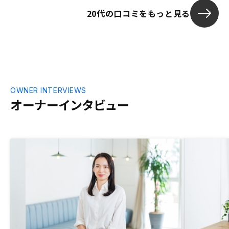
比較して同等になれば更に良いと思いま
ができました
20代の口コミをもっと見る
す。ただ、割高でも他社と比べて貴社から
購入することのメリットが大きいと感じま
した。 また、修繕積立金の今後の上昇幅
について、各物件の紹介ページの記載では
不十分だと感じました。今後、月額5000
円近く増額する物件と1000円程度で済む
物件を横並びで評価はできないと考えま
す。長期修繕計画書から試算できる上昇幅
OWNER INTERVIEWS
を紹介ページに明記することを期待しま
オーナーインタビュー
す。