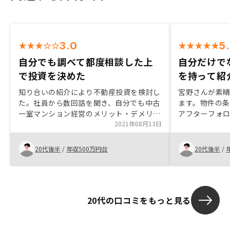
3.0
5
自分でも調べて都度相談した上
自分だけで
で投資を決めた
を持って紹
知り合いの紹介により不動産投資を検討し
宮野さんが素
た。社員から数回話を聞き、自分でも中古
ます。物件の
一室マンション経営のメリット・デメリッ
アフターフォ
トを調べて都度社員に相談した上で投資を
2021年08月13日
変きたいでき
決めた。
にも自信を持
た。また、妻
20代後半
/
年収500万円台
20代後半
/
保険以外の対
ます。
20代の口コミをもっと見る