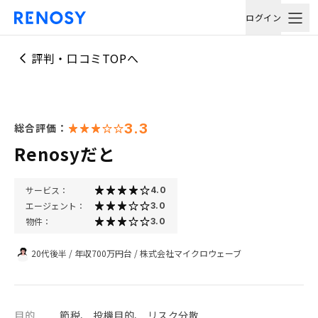
ログイン
評判・口コミTOPへ
3.3
総合評価：
Renosyだと
サービス：
4.0
エージェント：
3.0
物件：
3.0
20代後半
/
年収700万円台
/
株式会社マイクロウェーブ
目的
節税、 投機目的、 リスク分散