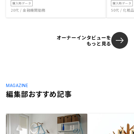
購入時データ
購入時データ
20代 / 金融機関勤務
50代 / 化
オーナーインタビューを
もっと見る
MAGAZINE
編集部おすすめ記事