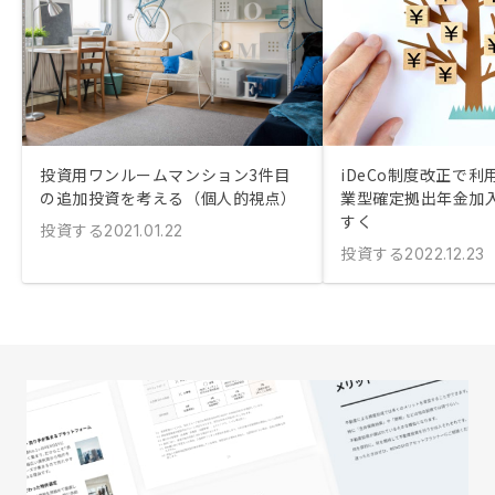
投資用ワンルームマンション3件目
iDeCo制度改正で利
の追加投資を考える（個人的視点）
業型確定拠出年金加
すく
投資する
2021.01.22
投資する
2022.12.23