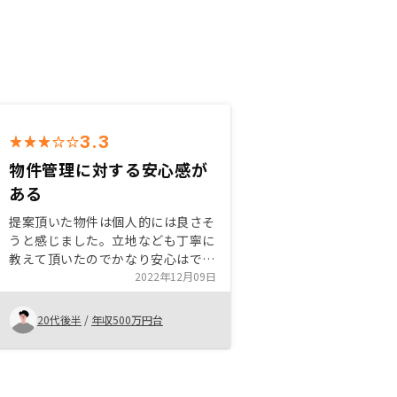
3.3
物件管理に対する安心感が
ある
提案頂いた物件は個人的には良さそ
うと感じました。立地なども丁寧に
教えて頂いたのでかなり安心はでき
ました。プランや契約の話は2回目
2022年12月09日
だったので省いて頂いたのでスムー
ズな契約になりました。今後も良い
20代後半
/
年収500万円台
ものが有れば検討したいと思いま
す。重要な部分が変わっている事が
事前に伝わっていなかったのでかな
り不信感は増えてしまいました。