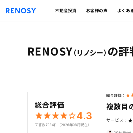
不動産投資
お客様の声
よくあ
RENOSY
の評
（リノシー）
総合評価：
総合評価
複数目
4.3
サービス：
回答数7084件（2026年08月現在）
20代後半