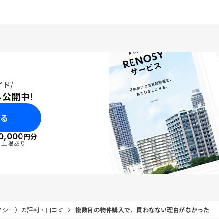
イド
料公開中！
みる
0,000
円分
・上限あり
リノシー）の評判・口コミ
複数目の物件購入で、買わなない理由がなかった