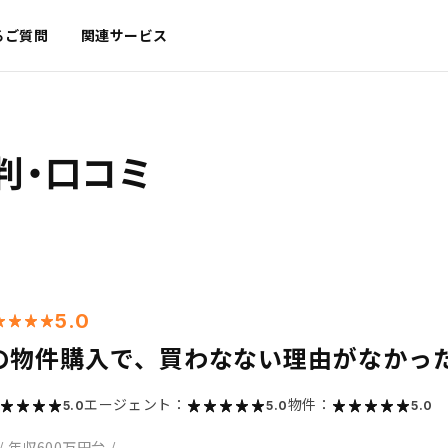
るご質問
関連サービス
判・口コミ
5.0
の物件購入で、買わなない理由がなかっ
エージェント：
物件：
5.0
5.0
5.0
/
年収600万円台
/