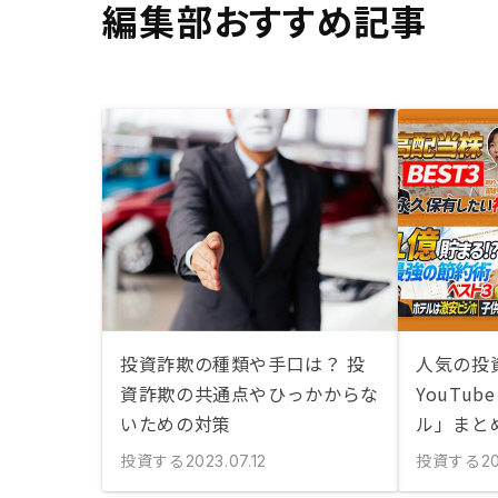
編集部おすすめ記事
投資詐欺の種類や手口は？ 投
人気の投
資詐欺の共通点やひっかからな
YouTu
いための対策
ル」まと
投資する
投資する
2023.07.12
20