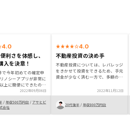
4.0
4.0
の便利さを体感し、
不動産投資の決め手
購入を決意！
不動産投資については、レバレッジ
をきかせて投資をできるため、手元
件で今年初めての確定申
資金が少なく済む一方で、多額のロ
リノシーアプリが非常に
ーンを組まなくてはいけないため、
以上に簡便にできたの
抵抗感があった。担当営業の説明を
もリノシーで購入しよう
2022年09月06日
2022年11月12日
受けて、不動産投資のリスクとリタ
した。また2物件での運
ーンをわかりやすく説明いただいた
半
/
年収500万円台
/
アサヒビ
よりリスク分散ができる
20代後半
/
年収800万円台
為購入に至った空室時に、物件周辺
株式会社
運用方法も選択肢が持て
の相場状況をもっと詳しく知りたい
に説明いただき納得でき
を決めました。