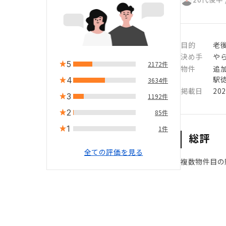
目的
老
決め手
や
5
2172件
物件
追
駅徒
4
3634件
掲載日
20
3
1192件
2
85件
1
1件
総評
全ての評価を見る
複数物件目の