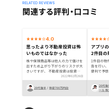
RELATED REVIEWS
関連する評判・口コミ
4.0
思ったより不動産投資は怖
アプリ
いものではなかった
2件目の
株や保険商品等は他人の力で儲けを
1件目の物
出すため上がり下がりのリスクが大
告を行い、
きいですが、 不動産投資は投資と
便利で予想
は言いますが事業であり 自身が勉
2022年02月26日
で、2件目
強したことや行動を起こした事が利
と決断しま
20代後
益に繋がるので興味を持ち今回始め
用により、
20代後半
/
年収700万円台
ール 
ることにしました。初心者なので、
点、今後の
まずは売買や管理なども一括して行
る点を丁寧
ってくれるRENOSYで購入し不動産
たので購入
投資全体の流れを掴めればと思って