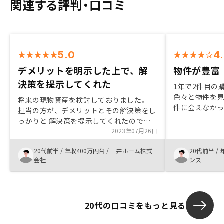
関連する評判・口コミ
5.0
4
デメリットを明示した上で、解
物件が豊富
決策を提示してくれた
1年で2件目の
色々と物件を
将来の現物資産を検討しておりました。
件に会えなか
担当の方が、デメリットとその解決策をし
ピッタシの物
っかりと 解決策を提示してくれたので、
金利も安いし、
安心して始められました。 業界トップだ
2023年07月26日
めてで不安な
からこそ、ローンでも有利な金利で進める
しっかりとフ
20代前半
/
年収400万円台
/
三井ホーム株式
20代前半
/
ことができたので、これからが楽しみで
会社
ンス
す。
20代の口コミをもっと見る