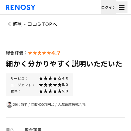
ログイン
評判・口コミTOPへ
4.7
総合評価：
細かく分かりやすく説明いただいた
サービス：
4.0
エージェント：
5.0
物件：
5.0
20代前半
/
年収400万円台
/
大塚倉庫株式会社
目的
現金運用