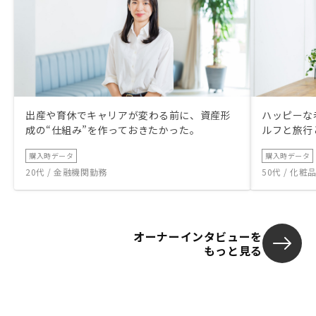
出産や育休でキャリアが変わる前に、資産形
ハッピーな
成の“仕組み”を作っておきたかった。
ルフと旅行
購入時データ
購入時データ
20代 / 金融機関勤務
50代 / 化
オーナーインタビューを
もっと見る