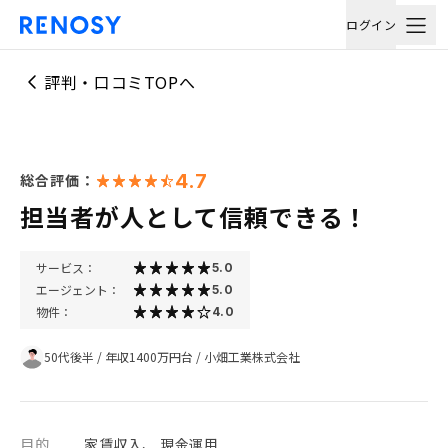
ログイン
評判・口コミTOPへ
4.7
総合評価：
担当者が人として信頼できる！
サービス：
5.0
エージェント：
5.0
物件：
4.0
50代後半
/
年収1400万円台
/
小畑工業株式会社
目的
家賃収入、 現金運用