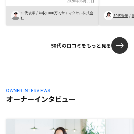
2020年06月09日
探してくれて
一生懸命探し
50代後半
/
年収1000万円台
/
マクセル株式会
購入ができま
50代後半
/
社
す。
50代の口コミをもっと見る
OWNER INTERVIEWS
オーナーインタビュー