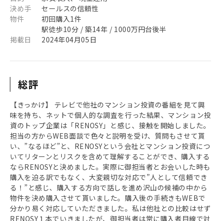
決め手
セールスの信頼性
物件
初回購入1件
駅徒歩10分 / 築14年 / 1000万円台後半
掲載日
2024年04月05日
総評
【きっかけ】 テレビで他社のマンション投資の番組を見て興
味を持ち、ネットで個人的な調査を行った結果、マンション投
資のトップ企業は「RENOSY」と感じ、接触を開始しました。
担当の方からWEB面談で色々と説明を受け、質問もさせて貰
い、”なるほど”と、RENOSYという会社とマンション投資につ
いてリターンとリスクを含めて理解することができ、購入する
ならRENOSYと決めました。実際に御担当者とお会いした時も
購入を迫る訳でもなく、大変親切な対応で”人として信頼でき
る！”と感じ、購入する方向で話しを進め沢山の候補の中から
物件を決め購入させて貰いました。購入後の手続きもWEBで
分かり易く対応していただきました。私は他社との比較はせず
RENOSY１本でいきましたが、御担当者は常に購入者目線で対