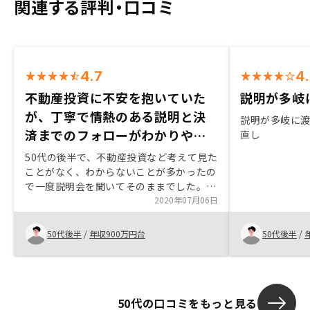
関連する評判・口コミ
4.7
4
不動産投資に不安を抱いていた
説明が多岐
が、丁寧で情熱のある説明と決
説明が多岐に
済までのフォローがわかりやす
直し
くよかった
50代の後半で、不動産投資など考えて見た
ことがなく、わからないことが多かったの
で一度説明会を聞いてそのままでした。少
しプランを変えて、ご提案してきてくれた
2020年07月06日
ので、もう少し話を聞く機会を持ちまし
た。少し興味を持ってきたのですが、やは
50代後半
/
年収900万円台
50代後半
/
り不安があり、コロナが少し話題になりか
けた状況でしたので、市場変化が読みづら
かったので、躊躇していましった。多角的
な見方で、説明を受けて、自分の場合、こ
50代の口コミをもっと見る
のタイミングに投資する方が、後回しにす