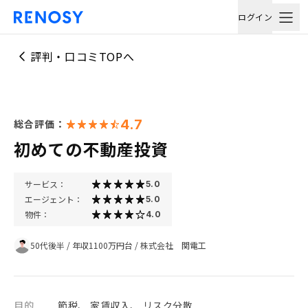
ログイン
評判・口コミTOPへ
4.7
総合評価：
初めての不動産投資
サービス：
5.0
エージェント：
5.0
物件：
4.0
50代後半
/
年収1100万円台
/
株式会社 関電工
目的
節税、 家賃収入、 リスク分散