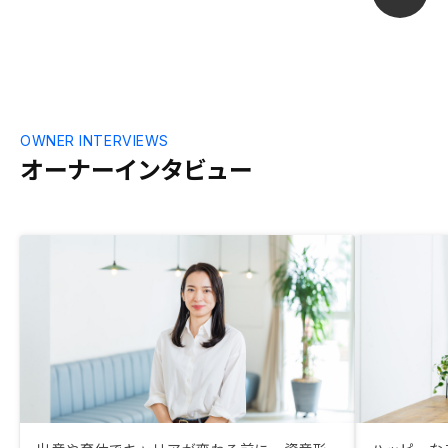
るよりいいという判断ができました。営業
の方も含め、担当していただいた方は、年
齢的に若い世代の方でしたが、情熱を持っ
て進めているという熱意も伝わってきまし
た。融資審査から決済まで、そのステップ
もわかりやすく、不安なく進めることがで
きました。物件の売れるスピードが速いと
OWNER INTERVIEWS
いうことや金額的な範囲も限られていたの
オーナーインタビュー
で、仕方がないと思いますが、もう少し選
択肢が良かったと思います。選択肢が増え
ると素人は判断材料がなくて、逆に困って
しますと思いますが、一方で、いろいろ物
件の選択のポイントを聞くことができたか
もしれないので、今後のためになったかも
しれません。 購入手続きと、登記に関す
る手続きも、ステップがわかりやすく良か
ったのですが、諸費用の金額に関して、物
件にもよるのでしょうが、最初の見積もり
と、実際の乖離があり、この部分の細かな
説明をしていただければ、より良かったと
思います。