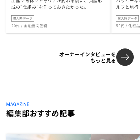
出産や育休でキャリアが変わる前に、資産形
ハッピーな
成の“仕組み”を作っておきたかった。
ルフと旅行
購入時データ
購入時データ
20代 / 金融機関勤務
50代 / 化
オーナーインタビューを
もっと見る
MAGAZINE
編集部おすすめ記事