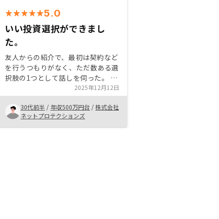
5.0
いい投資選択ができまし
た。
友人からの紹介で、最初は契約など
を行うつもりがなく、ただ数ある選
択肢の1つとして話しを伺った。 だ
が、実際にはメリデメや信頼性、行
2025年12月12日
う目的や将来性などを鑑みて今から
30代前半
/
年収500万円台
/
株式会社
行うことが絶対にいいと思い契約を
ネットプロテクションズ
することにしました。 もし不安を
抱えているなら、素直にセールスの
方へ何でも聞くがいいと思います。