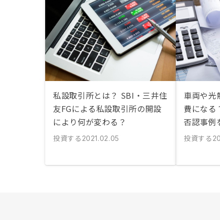
私設取引所とは？ SBI・三井住
車両や光
友FGによる私設取引所の開設
費になる
により何が変わる？
否認事例
投資する
投資する
2021.02.05
20