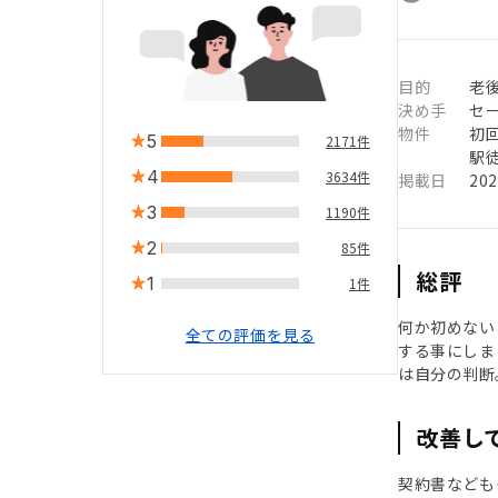
目的
老
決め手
セ
物件
初
5
2171件
駅徒
4
3634件
掲載日
20
3
1190件
2
85件
総評
1
1件
何か初めない
全ての評価を見る
する事にしま
は自分の判断
改善し
契約書なども