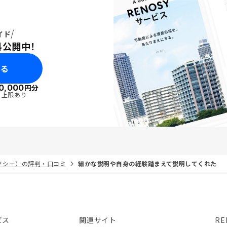
イド
料公開中！
みる
0,000
円分
・上限あり
リノシー）の評判・口コミ
細かな説明や自身の経験踏まえて説明してくれた
ビス
関連サイト
RE