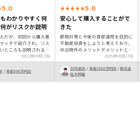
5.0
5.0
にもわかりやすく何
安心して購入することがで
て何がリスクか説明
きた
入だが、初回から購入者
節税対策と今後の資産運用を目的に
マッチで紹介され、リス
不動産投資をしようと考えており、
いところも説明されるの
中古物件のメリットデメリットと私
がある。中でもこだわっ
2022年03月17日
の希望がマッチしたため購入を決め
2025年10月27日
だけの在庫があり納得で
ました。 多少のリスクはあります
30代前半
/
年収1000万円台
/
株式会
し、回転率は高いのでき
が、今後のリターンを考えると大変
半
/
年収500万円台
社大林組
契約！スピード感が違う
お勧めできる投資だと思います。
買い物感覚に近いのもメ