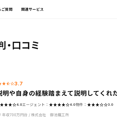
るご質問
関連サービス
判・口コミ
3.7
説明や自身の経験踏まえて説明してくれ
エージェント：
物件：
4.0
4.0
3.0
/
年収700万円台
/
株式会社 御池鐵工所