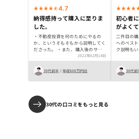
4.7
納得感持って購入に至りま
初心者
した。
がよく
・不動産投資を何のためにやるの
二件目の購
か、というそもそもから説明してく
へのベスト
ださった。 ・また、購入後のサポ
ク説明もい
ートをしっかりしており、売って終
2022年02月14日
で腹落ち感
わりという感じがしなかった。 ・
て物件選ぶ
営業担当者も、短い期間で丁寧に対
きる。ただ
30代前半
/
年収600万円台
30代前
応してくださった。
めたらすぐ
ので普通の
リット
30代の口コミをもっと見る