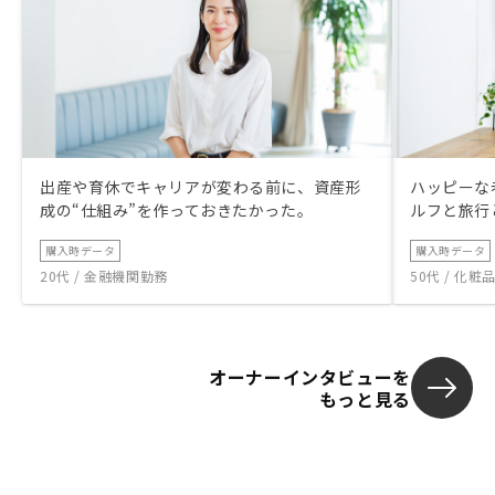
出産や育休でキャリアが変わる前に、資産形
ハッピーな
成の“仕組み”を作っておきたかった。
ルフと旅行
購入時データ
購入時データ
20代 / 金融機関勤務
50代 / 化
オーナーインタビューを
もっと見る