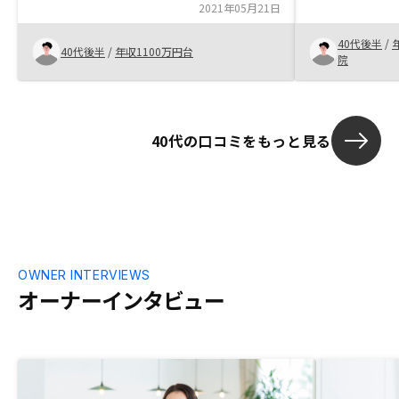
してくれた点税金に関するアドバイス
2021年05月21日
ようなものを
になりはじめ
40代後半
/
いても納得の
40代後半
/
年収1100万円台
院
した。経費な
ので良いと思
40代の口コミをもっと見る
OWNER INTERVIEWS
オーナーインタビュー