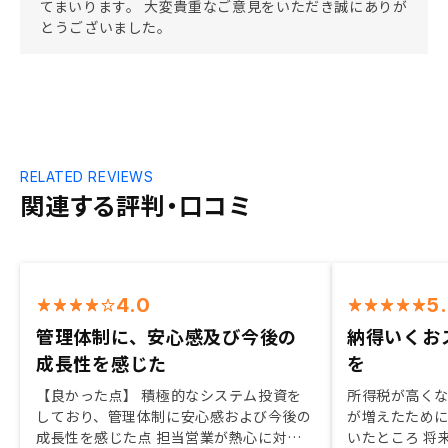
てまいります。 大変貴重なご意見をいただき誠にありが
とうございました。
RELATED REVIEWS
関連する評判・口コミ
4.0
5
管理体制に、安心感及び今後の
納得いくお
成長性を感じた
を
【良かった点】 積極的なシステム投資を
所得税が高く
しており、管理体制に安心感および今後の
が増えたため
成長性を感じた点 担当営業が熱心に対応
いたところ 将