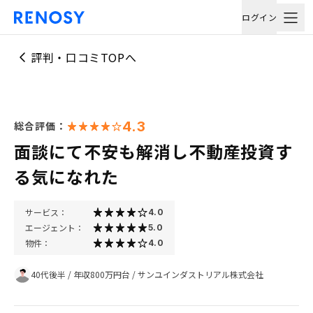
ログイン
評判・口コミTOPへ
4.3
総合評価：
面談にて不安も解消し不動産投資す
る気になれた
サービス：
4.0
エージェント：
5.0
物件：
4.0
40代後半
/
年収800万円台
/
サンユインダストリアル株式会社