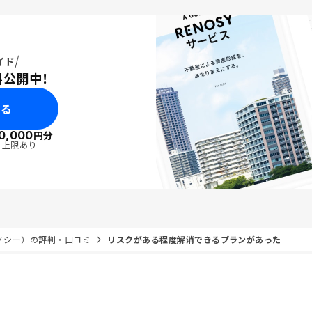
イド
料公開中！
みる
0,000
円分
・上限あり
リノシー）の評判・口コミ
リスクがある程度解消できるプランがあった