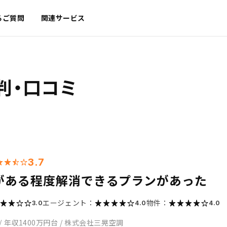
るご質問
関連サービス
判・口コミ
3.7
がある程度解消できるプランがあった
エージェント：
物件：
3.0
4.0
4.0
/
年収1400万円台
/
株式会社三晃空調