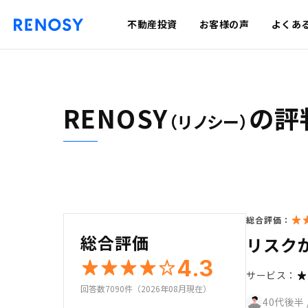
不動産投資
お客様の声
よくあ
RENOSY
の評
（リノシー）
総合評価：
総合評価
リスク
4.3
サービス：
回答数7090件（2026年08月現在）
40代後半