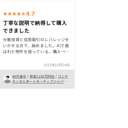
4.7
丁寧な説明で納得して購入
できました
分散投資と信用取引のレバレッジを
いかせる点で、始めました。AIで選
ばれた物件を扱っている、購入→管
理→売却まで面倒を見ているので
RENOSYを選択しました。営業のチ
2025年10月24日
ームも丁寧な説明、質問や疑問に対
する対応も問題なく引き渡しまでし
40代後半
/
年収1100万円台
/
コンチ
っかりしていた印象です。
ネンタルオートモーティブジャパン
株