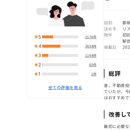
目的
節
決め手
リ
物件
初
5
2176件
駅徒
4
3634件
掲載日
20
3
1194件
2
85件
総評
1
1件
昔、不動産投
全ての評価を見る
ていたが、今
はおすすめで
改善し
最初に必要な