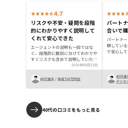
4.7
リスクや不安・疑問を段階
パート
的にわかりやすく説明して
合いで
くれて安心できた
パートナー
頼している
エージェントの説明も一回ではな
で安心して
く、段階的に数回に分けてわかりや
から決済ま
すくリスクも含めて説明していただ
ンス良くス
き、不安や疑問にも答えてくださっ
2020年08月15日
ても感謝し
たので、安心して購入できました。
余地があれ
40代後
契約時の記入する書類が多かったこ
40代後半
/
年収700万円台
が出来たか
デジタ
とが少し苦痛でした。それと、こち
したい。 
らで用意する必要書類についてどん
さずにユー
な情報の入った証明書類が必要か詳
に入ったら
しく説明があったらよかったと思い
お互いに効
ました。
40代の口コミをもっと見る
ます。