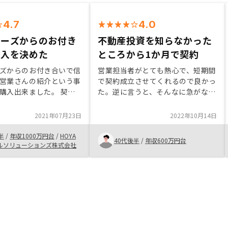
4.7
4.0
ナーズからのお付き
不動産投資を知らなかった
購入を決めた
ところから1か月で契約
ズからのお付き合いで信
営業担当者がとても熱心で、短期間
営業さんの紹介という事
で契約成立させてくれるので良かっ
購入出来ました。 契約
た。逆に言うと、そんなに急がなく
で短い期間の中でレスポ
ても...という気持ちもあるのが正直
ピーディーに対応頂きと
なところ。でも、ダラダラしていた
2021年07月23日
2022年10月14日
ています。 価格交渉の
ら契約できなかったと思う。他社と
ばよりお得感を感じる事
比較する時間を作れなかったところ
半
/
年収1000万円台
/
HOYA
40代後半
/
年収600万円台
なと思います。価格交渉
が残念。個人情報をLINEや
ルソリューションズ株式会社
物件の検索を営業さん通
GoogleFormで送ってくれという
ザーのみで操作出来、気
のは非常に抵抗があった。
問合せする様にする事で
率アップするかなと思い