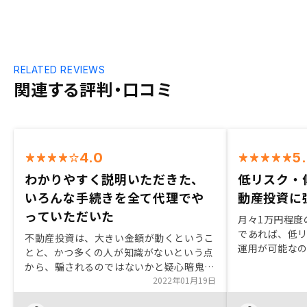
RELATED REVIEWS
関連する評判・口コミ
4.0
5
わかりやすく説明いただきた、
低リスク・
いろんな手続きを全て代理でや
動産投資に
っていただいた
月々1万円程度
であれば、低
不動産投資は、大きい金額が動くというこ
運用が可能な
とと、かつ多くの人が知識がないという点
契約までの流
から、騙されるのではないかと疑心暗鬼に
ったため、細
なっていたが、セールスとお話しして、わ
2022年01月19日
に不動産取得
かりやすく説明いただいたことと、かつい
と感じる。 特