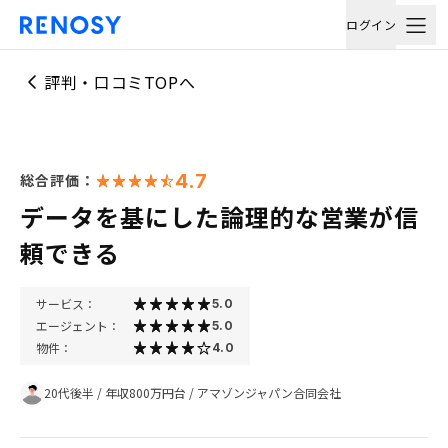
ログイン
評判・口コミTOPへ
4.7
総合評価：
データを基にした論理的な営業が信
頼できる
サービス：
5.0
エージェント：
5.0
物件：
4.0
20代後半
/
年収800万円台
/
アマゾンジャパン合同会社