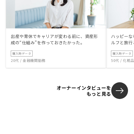
出産や育休でキャリアが変わる前に、資産形
ハッピーな
成の“仕組み”を作っておきたかった。
ルフと旅行
購入時データ
購入時データ
20代 / 金融機関勤務
50代 / 化
オーナーインタビューを
もっと見る