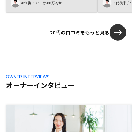
ろんな手続きを全て代理でやっていただい
20代後半
/
年収500万円台
20代後半
/
しては非常に
たので、不動産投資を初めてやるにはうっ
る最大リスク
てつけだと思う
でカバーでき
アプリに関し
十分できてい
20代の口コミをもっと見る
使いやすいと
感じており、
る程度の収入
常に良いサー
不動産のオプ
ョンがあれば
一棟物か戸建な
OWNER INTERVIEWS
CFがプラスに
オーナーインタビュー
ばより良いと