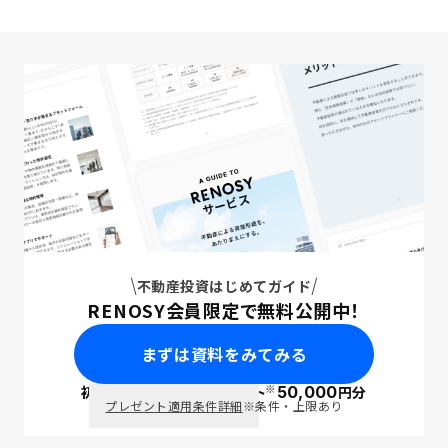
不動産投資はじめてガイド
RENOSY会員限定で無料公開中！
まずは資料をみてみる
※
初回面談で
ポイント
50,000
円分
PayPay
プレゼント適用条件詳細
※条件・上限あり