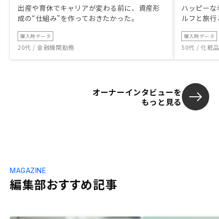
出産や育休でキャリアが変わる前に、資産形
ハッピーな
成の“仕組み”を作っておきたかった。
ルフと旅行
購入時データ
購入時データ
20代 / 金融機関勤務
50代 / 化
オーナーインタビューを
もっと見る
MAGAZINE
編集部おすすめ記事