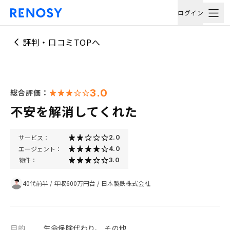
ログイン
評判・口コミTOPへ
3.0
総合評価：
不安を解消してくれた
サービス：
2.0
エージェント：
4.0
物件：
3.0
40代前半
/
年収600万円台
/
日本製鉄株式会社
目的
生命保険代わり、 その他