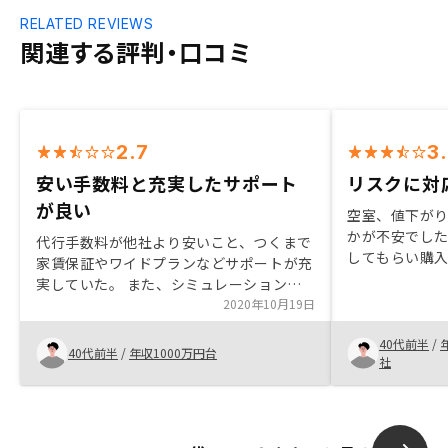
RELATED REVIEWS
関連する評判・口コミ
2.7
3
安い手数料と充実したサポート
リスクに対
が良い
空室、値下が
かが不安でし
代行手数料が他社より安いこと、つくまで
してもらい購
家賃保証やワイドプランなどサポートが充
らのレスポン
実していた。 また、シミュレーションが
欠ける部分が
オンラインででき、自分なりにリスクや収
2020年10月19日
なので不満と
益性について検討できる点は評価できる。
40代前半
/
契約後の営業担当の方からの連絡やフォロ
40代前半
/
年収1000万円台
社
ーの対応が、時に雑に感じるときがありま
した。契約したあとは雑な扱いを受けるも
のだ、と残念に感じました。